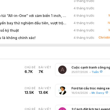
3 tháng trước
4 tháng trước
DJI Osmo Pocket 4 ra mắt: Camera gimbal bỏ túi “All-in-One” với cảm biến 1 inch, zoom 2X lossless và hàng loạt nâng cấp chuyên nghiệp
4 tháng trước
Máy bay Y-30 của Trung Quốc thực hiện chuyến bay thử nghiệm đầu tiên, vượt trội hơn C-130J, và "ông vua vận tải hàng không" đã đổi chủ.
4 tháng trước
N
 số kỹ thuật
4 tháng trước
u là không chính xác!
4 tháng trước
Christ
CHỦ ĐỀ
BÀI VIẾT
A
6.7K
7K
25/07/2026
Tuấn
CHỦ ĐỀ
BÀI VIẾT
13.5K
13.6K
16/04/2026
Mr. Darcy
CHỦ ĐỀ
BÀI VIẾT