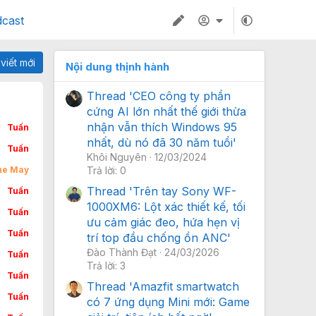
cast
 viết mới
Nội dung thịnh hành
Thread 'CEO công ty phần
cứng AI lớn nhất thế giới thừa
nhận vẫn thích Windows 95
Tuấn
nhất, dù nó đã 30 năm tuổi'
Tuấn
Khôi Nguyên
12/03/2024
ine May
Trả lời: 0
Thread 'Trên tay Sony WF-
Tuấn
1000XM6: Lột xác thiết kế, tối
Tuấn
ưu cảm giác đeo, hứa hẹn vị
Tuấn
trí top đầu chống ồn ANC'
Đào Thành Đạt
24/03/2026
Tuấn
Trả lời: 3
Tuấn
Thread 'Amazfit smartwatch
Tuấn
có 7 ứng dụng Mini mới: Game