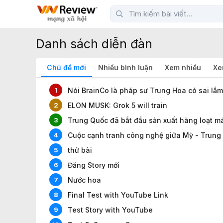
Danh sách diễn đàn
Chủ đề mới
Nhiều bình luận
Xem nhiều
Xe
Nói BrainCo là pháp sư Trung Hoa có sai lắ
1
ELON MUSK: Grok 5 will train
2
Trung Quốc đã bắt đầu sản xuất hàng loạt má
3
4
thử bài
5
Đăng Story mới
6
Nước hoa
7
Final Test with YouTube Link
8
Test Story with YouTube
9