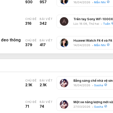
930
957
16/04/2026
Mẫn Nhi
CHỦ ĐỀ
BÀI VIẾT
A
316
342
Lúc 18:08, Thứ hai
Tuấn
 đeo thông
CHỦ ĐỀ
BÀI VIẾT
379
417
14/04/2026
Mẫn Nhi
CHỦ ĐỀ
BÀI VIẾT
2.1K
2.1K
16/04/2026
Sasha
CHỦ ĐỀ
BÀI VIẾT
71
74
27/03/2026
Sasha