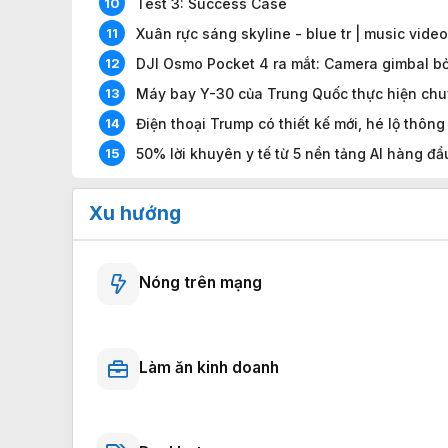
Test 3: Success Case
10
Xuân rực sáng skyline - blue tr | music video
11
12
13
Điện thoại Trump có thiết kế mới, hé lộ thông
14
50% lời khuyên y tế từ 5 nền tảng AI hàng đầ
15
Xu hướng
Nóng trên mạng
Làm ăn kinh doanh