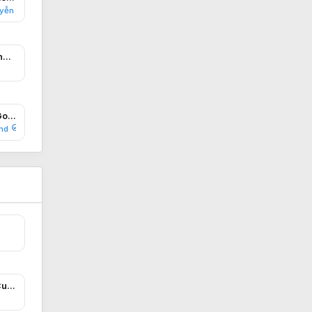
yễn
Thị trường du lịch Việt đang chuộng xu hướng “Micro-Holiday”, ưu tiên tour ngắn ngày
Nút từ chối theo dõi của Google, Microsoft và Meta thực chất chỉ là... vật trang trí
nd
Lò hấp nướng đa năng - Cuộc cách mạng của bếp công nghiệp hiện đại