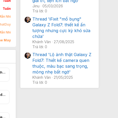
giải trí, tiện ích bất ngờ'
Tuấn
Jinu
05/03/2026
Tuấn
Trả lời: 0
Mẫn Nhi
Thread 'iFixit "mổ bụng"
Galaxy Z Fold7: thiết kế ấn
hatDuy
tượng nhưng cực kỳ khó sửa
Mẫn Nhi
chữa'
ine May
Khánh Vân
27/08/2025
Trả lời: 0
Thread 'Lộ ảnh thật Galaxy Z
Fold7: Thiết kế camera quen
thuộc, màu bạc sang trọng,
mỏng nhẹ bất ngờ'
Cuộc cạnh tranh công nghệ giữa Mỹ - Trung Quốc và Cuộc chiến tình báo công nghệ
Khánh Vân
21/05/2025
Trả lời: 0
Ford tái cấu trúc mảng xe điện, lãnh đạo chủ chốt rời đi
3 Cách đặt lịch tại Lavender By Chang: hotline, website và fanpage