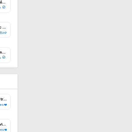
50% lời khuyên y tế từ 5 nền tảng AI hàng đầu là không chính xác!
y
Quách Gia thở dài sau tiệc mừng, nếu Tào Tháo nghe ông lịch sử đã đổi chiều
Bình
EVN Việt Nam chỉ đích danh nguyên nhân khiến hàng triệu hoá đơn tiền điện mùa nóng tăng vọt
o
Quy định về bảo vệ trẻ em trên mạng xã hội VnReview
s❤️WinterTears
Hướng dẫn anh em cách viết bài trên MXH VnReview, tham gia cộng đồng KHCN chưa bao giờ dễ dàng đến thế!
es❤️WinterTears