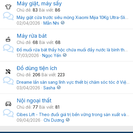
Máy giặt, máy sấy
Chủ đề
83
Bài viết
86
Máy giặt cửa trước siêu mỏng Xiaomi Mijia 10Kg Ultra-Slim ra mắt: Mỏng kỷ lục, giá 4 triệu đáng mua không?
02/04/2026
Mẫn Nhi
Máy rửa bát
Chủ đề
68
Bài viết
68
Đổ muối rửa bát thấy hộc chứa muối đầy nước là bình thường hay bất thường?
17/03/2026
Ngọc Yến
Đồ dùng tiện ích
Chủ đề
206
Bài viết
223
Dreame lấn sân sang lĩnh vực thiết bị chăm sóc tóc ở Việt Nam
03/04/2026
Sasha
Nội ngoại thất
Chủ đề
77
Bài viết
81
Cibes Lift - Theo đuổi giá trị bền vững trong sản xuất và kinh doanh
09/04/2026
Chi Dương