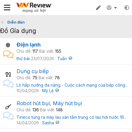
Diễn đàn
Đồ Gia dụng
Điện lạnh
Chủ đề
117
Bài viết
155
thử bài
23/07/2026
Tuấn
Dụng cụ bếp
Chủ đề
75
Bài viết
78
Lò hấp nướng đa năng - Cuộc cách mạng của bếp công nghiệp hiện đại
10/04/2026
Mỹ Lệ
Robot hút bụi, Máy hút bụi
Chủ đề
136
Bài viết
148
Tineco tung ra máy lau sàn tầm trung có lau hơi nước 160 độ C, chế độ sấy không ồn
14/04/2026
Sasha