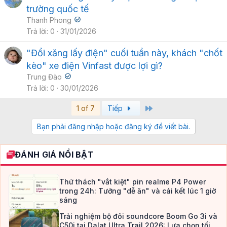
trường quốc tế
Thanh Phong
Trả lời
0
31/01/2026
"Đổi xăng lấy điện" cuối tuần này, khách "chốt
kèo" xe điện Vinfast được lợi gì?
Trung Đào
Trả lời
0
30/01/2026
Last
1 of 7
Tiếp
Bạn phải đăng nhập hoặc đăng ký để viết bài.
ĐÁNH GIÁ NỔI BẬT
Thử thách "vắt kiệt" pin realme P4 Power
trong 24h: Tưởng "dễ ăn" và cái kết lúc 1 giờ
sáng
Trải nghiệm bộ đôi soundcore Boom Go 3i và
C50i tại Dalat Ultra Trail 2026: Lựa chọn tối