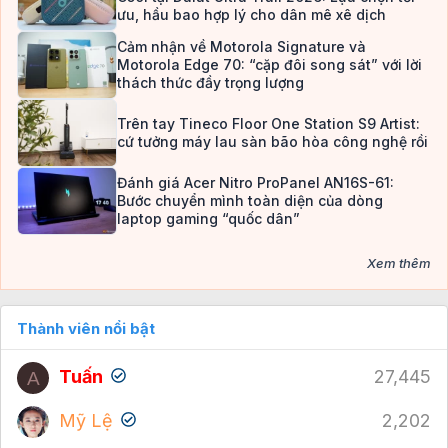
ưu, hầu bao hợp lý cho dân mê xê dịch
Cảm nhận về Motorola Signature và
Motorola Edge 70: “cặp đôi song sát” với lời
thách thức đầy trọng lượng
Trên tay Tineco Floor One Station S9 Artist:
cứ tưởng máy lau sàn bão hòa công nghệ rồi
Đánh giá Acer Nitro ProPanel AN16S-61:
Bước chuyển mình toàn diện của dòng
laptop gaming “quốc dân”
Xem thêm
Thành viên nổi bật
Tuấn
27,445
A
Mỹ Lệ
2,202