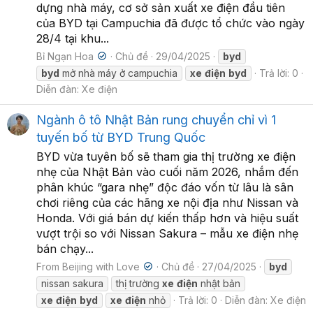
dựng nhà máy, cơ sở sản xuất xe điện đầu tiên
của BYD tại Campuchia đã được tổ chức vào ngày
28/4 tại khu...
Bỉ Ngạn Hoa
Chủ đề
29/04/2025
byd
byd
mở nhà máy ở campuchia
xe
điện
byd
Trả lời: 0
Diễn đàn:
Xe điện
Ngành ô tô Nhật Bản rung chuyển chỉ vì 1
tuyến bố từ BYD Trung Quốc
BYD vừa tuyên bố sẽ tham gia thị trường xe điện
nhẹ của Nhật Bản vào cuối năm 2026, nhắm đến
phân khúc “gara nhẹ” độc đáo vốn từ lâu là sân
chơi riêng của các hãng xe nội địa như Nissan và
Honda. Với giá bán dự kiến thấp hơn và hiệu suất
vượt trội so với Nissan Sakura – mẫu xe điện nhẹ
bán chạy...
From Beijing with Love
Chủ đề
27/04/2025
byd
nissan sakura
thị trường
xe
điện
nhật bản
xe
điện
byd
xe
điện
nhỏ
Trả lời: 0
Diễn đàn:
Xe điện