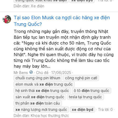
Diễn đàn:
Xe điện
Tại sao Elon Musk ca ngợi các hãng xe điện
Trung Quốc?
Trong những ngày gần đây, truyền thông Nhật
Bản tiếp tục lan truyền một nhận định gây tranh
cãi: "Ngay cả khi được cho 50 năm, Trung Quốc
cũng không thể sản xuất được động cơ như của
Nhật". Nghe thì quen thuộc, vì trước đây họ cũng
từng nói Trung Quốc không thể làm tàu cao tốc
hay máy bay lớn...
Mr Bens
Chủ đề
17/06/2025
chuỗi cung ứng pin lithium
công nghệ pin catl
elon musk và
xe
điện
trung quốc
hệ sinh thái
xe
điện
trung quốc
ô tô
điện
trung quốc
sản xuất
xe
điện
trung quốc
tesla tại trung quốc
thị phần
xe
điện
toàn cầu
xe
năng lượng mới trung quốc
xe
điện
byd
Trả lời: 0
Diễn đàn:
Khoa học thường thức