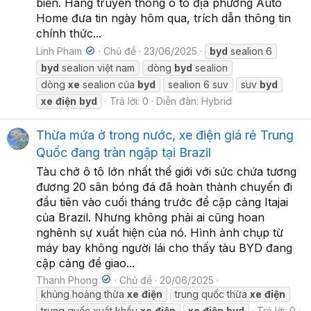
biển. Hãng truyền thông ô tô địa phương Auto
Home đưa tin ngày hôm qua, trích dẫn thông tin
chính thức...
Linh Pham
Chủ đề
23/06/2025
byd
sealion 6
byd
sealion việt nam
dòng
byd
sealion
dòng
xe
sealion của
byd
sealion 6 suv
suv
byd
xe
điện
byd
Trả lời: 0
Diễn đàn:
Hybrid
Thừa mứa ở trong nước, xe điện giá rẻ Trung
Quốc đang tràn ngập tại Brazil
Tàu chở ô tô lớn nhất thế giới với sức chứa tương
đương 20 sân bóng đá đã hoàn thành chuyến đi
đầu tiên vào cuối tháng trước để cập cảng Itajai
của Brazil. Nhưng không phải ai cũng hoan
nghênh sự xuất hiện của nó. Hình ảnh chụp từ
máy bay không người lái cho thấy tàu BYD đang
cập cảng để giao...
Thanh Phong
Chủ đề
20/06/2025
khủng hoảng thừa
xe
điện
trung quốc thừa
xe
điện
trung quốc xuất khẩu
xe
điện
xe
điện
byd
Trả lời: 0