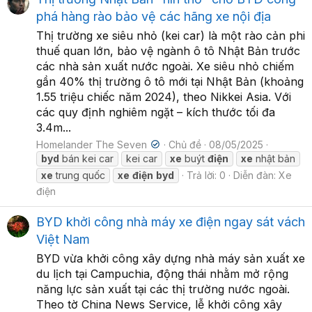
phá hàng rào bảo vệ các hãng xe nội địa
Thị trường xe siêu nhỏ (kei car) là một rào cản phi
thuế quan lớn, bảo vệ ngành ô tô Nhật Bản trước
các nhà sản xuất nước ngoài. Xe siêu nhỏ chiếm
gần 40% thị trường ô tô mới tại Nhật Bản (khoảng
1.55 triệu chiếc năm 2024), theo Nikkei Asia. Với
các quy định nghiêm ngặt – kích thước tối đa
3.4m...
Homelander The Seven
Chủ đề
08/05/2025
byd
bán kei car
kei car
xe
buýt
điện
xe
nhật bản
xe
trung quốc
xe
điện
byd
Trả lời: 0
Diễn đàn:
Xe
điện
BYD khởi công nhà máy xe điện ngay sát vách
Việt Nam
BYD vừa khởi công xây dựng nhà máy sản xuất xe
du lịch tại Campuchia, động thái nhằm mở rộng
năng lực sản xuất tại các thị trường nước ngoài.
Theo tờ China News Service, lễ khởi công xây