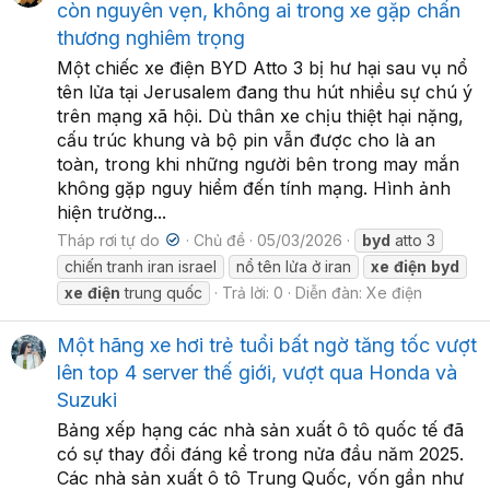
còn nguyên vẹn, không ai trong xe gặp chấn
thương nghiêm trọng
Một chiếc xe điện BYD Atto 3 bị hư hại sau vụ nổ
tên lửa tại Jerusalem đang thu hút nhiều sự chú ý
trên mạng xã hội. Dù thân xe chịu thiệt hại nặng,
cấu trúc khung và bộ pin vẫn được cho là an
toàn, trong khi những người bên trong may mắn
không gặp nguy hiểm đến tính mạng. Hình ảnh
hiện trường...
Tháp rơi tự do
Chủ đề
05/03/2026
byd
atto 3
chiến tranh iran israel
nổ tên lửa ở iran
xe
điện
byd
xe
điện
trung quốc
Trả lời: 0
Diễn đàn:
Xe điện
Một hãng xe hơi trẻ tuổi bất ngờ tăng tốc vượt
lên top 4 server thế giới, vượt qua Honda và
Suzuki
Bảng xếp hạng các nhà sản xuất ô tô quốc tế đã
có sự thay đổi đáng kể trong nửa đầu năm 2025.
Các nhà sản xuất ô tô Trung Quốc, vốn gần như