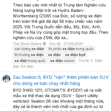
Theo báo cáo mới nhất từ Trung tâm Nghiên cứu
Năng lượng Mặt trời và Hydro Baden-
Württemberg (ZSW) của Đức, số lượng xe điện
trên toàn thế giới đã đạt 56 triệu chiếc vào năm
2025. Với Trung Quốc dẫn đầu, Mỹ, Đức, Anh,
Pháp và Na Uy cũng góp mặt trong top đầu. Theo
nghiên cứu của ZSW, đội xe...
The Storm Riders
Chủ đề
27/06/2025
sản lượng
xe
điện
thị phần
xe
điện
trung quốc
thị trường
xe
điện
xe
điện
xe
điện
byd
xe
điện
trung quốc
xe
điện
xiaomi
Trả lời: 2
Diễn
đàn:
Xe điện
Sau Sealion 6, BYD "nặn" thêm phiên bản SUV
cho dòng xe bán chạy nhất hãng
BYD (HKG: 1211, OTCMKTS: BYDDY) sẽ ra mắt
mẫu xe thể thao đa dụng (SUV - Sport ultility
vehicles) Sealion 06 vào khoảng một tháng nữa,
đây sẽ là thành viên mới nhất của gia đình sư tử