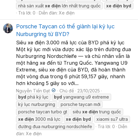
nhà sản xuất
xe
điện
lớn nhất trung quốc
xe
điện
byd
Trả lời: 0
Diễn đàn:
Xe điện
Porsche Taycan có thể giành lại kỷ lục
Nurburgring từ BYD?
Siêu xe điện 3.000 mã lực của BYD phá kỷ lục
Một kỷ lục mới vừa được xác lập trên đường đua
Nurburgring Nordschleife — và chủ nhân vẫn là
một hãng xe đến từ Trung Quốc. Yangwang U9
Extreme, siêu xe điện của BYD, đã hoàn thành
một vòng đua trong 6 phút 59,157 giây, nhanh
hơn khoảng 5 giây so với...
Nguyễn Tiến Đạt
Chủ đề
23/10/2025
byd
phá kỷ lục
byd
yangwang u9 extreme
kỷ lục nurburgring
porsche taycan mới
porsche taycan turbo gt
siêu
xe
điện
trung quốc
xe
điện
3000 mã lực
xe
điện
byd
xiaomi su7 ultra
đường đua nurburgring nordschleife
Trả lời: 0
Diễn
đàn:
Xe điện