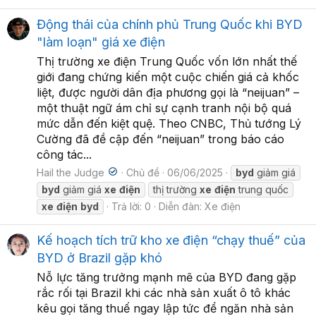
Động thái của chính phủ Trung Quốc khi BYD
"làm loạn" giá xe điện
Thị trường xe điện Trung Quốc vốn lớn nhất thế
giới đang chứng kiến một cuộc chiến giá cả khốc
liệt, được người dân địa phương gọi là “neijuan” –
một thuật ngữ ám chỉ sự cạnh tranh nội bộ quá
mức dẫn đến kiệt quệ. Theo CNBC, Thủ tướng Lý
Cường đã đề cập đến “neijuan” trong báo cáo
công tác...
Hail the Judge
Chủ đề
06/06/2025
byd
giảm giá
byd
giảm giá
xe
điện
thị trường
xe
điện
trung quốc
xe
điện
byd
Trả lời: 0
Diễn đàn:
Xe điện
Kế hoạch tích trữ kho xe điện “chạy thuế” của
BYD ở Brazil gặp khó
Nỗ lực tăng trưởng mạnh mẽ của BYD đang gặp
rắc rối tại Brazil khi các nhà sản xuất ô tô khác
kêu gọi tăng thuế ngay lập tức để ngăn nhà sản