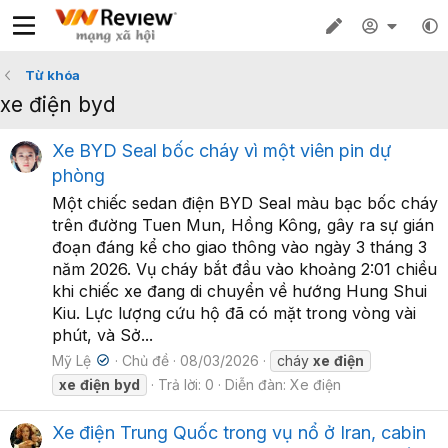
Từ khóa
xe điện byd
Xe BYD Seal bốc cháy vì một viên pin dự
phòng
Một chiếc sedan điện BYD Seal màu bạc bốc cháy
trên đường Tuen Mun, Hồng Kông, gây ra sự gián
đoạn đáng kể cho giao thông vào ngày 3 tháng 3
năm 2026. Vụ cháy bắt đầu vào khoảng 2:01 chiều
khi chiếc xe đang di chuyển về hướng Hung Shui
Kiu. Lực lượng cứu hộ đã có mặt trong vòng vài
phút, và Sở...
Mỹ Lệ
Chủ đề
08/03/2026
cháy
xe
điện
xe
điện
byd
Trả lời: 0
Diễn đàn:
Xe điện
Xe điện Trung Quốc trong vụ nổ ở Iran, cabin