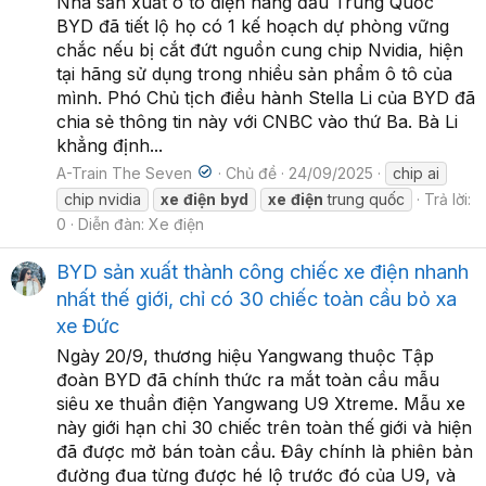
Nhà sản xuất ô tô điện hàng đầu Trung Quốc
BYD đã tiết lộ họ có 1 kế hoạch dự phòng vững
chắc nếu bị cắt đứt nguồn cung chip Nvidia, hiện
tại hãng sử dụng trong nhiều sản phẩm ô tô của
mình. Phó Chủ tịch điều hành Stella Li của BYD đã
chia sẻ thông tin này với CNBC vào thứ Ba. Bà Li
khẳng định...
A-Train The Seven
Chủ đề
24/09/2025
chip ai
chip nvidia
xe
điện
byd
xe
điện
trung quốc
Trả lời:
0
Diễn đàn:
Xe điện
BYD sản xuất thành công chiếc xe điện nhanh
nhất thế giới, chỉ có 30 chiếc toàn cầu bỏ xa
xe Đức
Ngày 20/9, thương hiệu Yangwang thuộc Tập
đoàn BYD đã chính thức ra mắt toàn cầu mẫu
siêu xe thuần điện Yangwang U9 Xtreme. Mẫu xe
này giới hạn chỉ 30 chiếc trên toàn thế giới và hiện
đã được mở bán toàn cầu. Đây chính là phiên bản
đường đua từng được hé lộ trước đó của U9, và