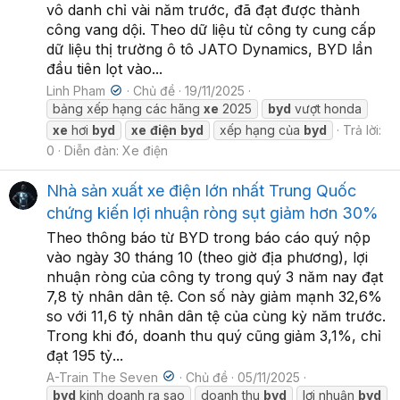
vô danh chỉ vài năm trước, đã đạt được thành
công vang dội. Theo dữ liệu từ công ty cung cấp
dữ liệu thị trường ô tô JATO Dynamics, BYD lần
đầu tiên lọt vào...
Linh Pham
Chủ đề
19/11/2025
bảng xếp hạng các hãng
xe
2025
byd
vượt honda
xe
hơi
byd
xe
điện
byd
xếp hạng của
byd
Trả lời:
0
Diễn đàn:
Xe điện
Nhà sản xuất xe điện lớn nhất Trung Quốc
chứng kiến lợi nhuận ròng sụt giảm hơn 30%
Theo thông báo từ BYD trong báo cáo quý nộp
vào ngày 30 tháng 10 (theo giờ địa phương), lợi
nhuận ròng của công ty trong quý 3 năm nay đạt
7,8 tỷ nhân dân tệ. Con số này giảm mạnh 32,6%
so với 11,6 tỷ nhân dân tệ của cùng kỳ năm trước.
Trong khi đó, doanh thu quý cũng giảm 3,1%, chỉ
đạt 195 tỷ...
A-Train The Seven
Chủ đề
05/11/2025
byd
kinh doanh ra sao
doanh thu
byd
lợi nhuận
byd