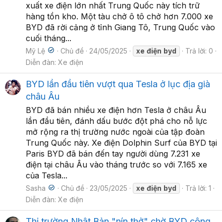
xuất xe điện lớn nhất Trung Quốc này tích trữ
hàng tồn kho. Một tàu chở ô tô chở hơn 7.000 xe
BYD đã rời cảng ở tỉnh Giang Tô, Trung Quốc vào
cuối tháng...
Mỹ Lệ
Chủ đề
24/05/2025
xe
điện
byd
Trả lời: 0
Diễn đàn:
Xe điện
BYD lần đầu tiên vượt qua Tesla ở lục địa già
châu Âu
BYD đã bán nhiều xe điện hơn Tesla ở châu Âu
lần đầu tiên, đánh dấu bước đột phá cho nỗ lực
mở rộng ra thị trường nước ngoài của tập đoàn
Trung Quốc này. Xe điện Dolphin Surf của BYD tại
Paris BYD đã bán đến tay người dùng 7.231 xe
điện tại châu Âu vào tháng trước so với 7.165 xe
của Tesla...
Sasha
Chủ đề
23/05/2025
xe
điện
byd
Trả lời: 1
Diễn đàn:
Xe điện
Thị trường Nhật Bản "nín thở" chờ BYD công