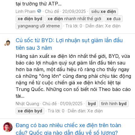
tại trường thử ATP...
Linh Pham
Chủ đề
20/09/2025
siêu
xe
điện
xe
điện
byd
xe
điện
nhanh nhất thế giới
xe
đua
yangwang u9 xtreme
Trả lời: 0
Diễn đàn:
Xe điện
Cú sốc từ BYD: Lợi nhuận sụt giảm lần đầu
tiên sau 3 năm
Hãng sản xuất xe điện lớn nhất thế giới, BYD, vừa
báo cáo lợi nhuận quý sụt giảm lần đầu tiên sau
hơn ba năm, một dấu hiệu rõ ràng cho thấy ngay
cả những "ông lớn" cũng đang phải chịu tác động
nặng nề từ cuộc chiến giá xe điện khốc liệt tại
Trung Quốc. Những con số biết nói Theo báo cáo
tài...
Nhật Quang
Chủ đề
01/09/2025
byd
tình hình
byd
xe
điện
byd
Trả lời: 0
Diễn đàn:
Xe điện
Đang có bao nhiêu chiếc xe điện trên toàn
cầu? Quốc gia nào dẫn đầu về số lượng?