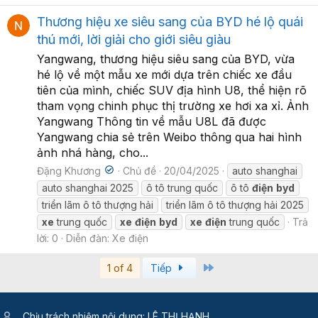
Thương hiệu xe siêu sang của BYD hé lộ quái
thú mới, lời giải cho giới siêu giàu
Yangwang, thương hiệu siêu sang của BYD, vừa
hé lộ về một mẫu xe mới dựa trên chiếc xe đầu
tiên của mình, chiếc SUV địa hình U8, thể hiện rõ
tham vọng chinh phục thị trường xe hơi xa xỉ. Ảnh
Yangwang Thông tin về mẫu U8L đã được
Yangwang chia sẻ trên Weibo thông qua hai hình
ảnh nhá hàng, cho...
Đặng Khương
Chủ đề
20/04/2025
auto shanghai
auto shanghai 2025
ô tô trung quốc
ô tô
điện
byd
triển lãm ô tô thượng hải
triển lãm ô tô thượng hải 2025
xe
trung quốc
xe
điện
byd
xe
điện
trung quốc
Trả
lời: 0
Diễn đàn:
Xe điện
Last
1 of 4
Tiếp
Chịu trách nhiệm nội dung: LÊ THỊ HẠNH