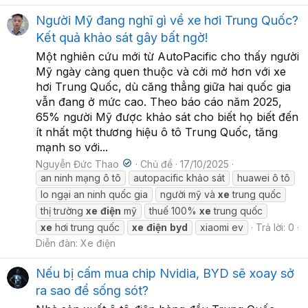
Người Mỹ đang nghĩ gì về xe hơi Trung Quốc?
Kết quả khảo sát gây bất ngờ!
Một nghiên cứu mới từ AutoPacific cho thấy người
Mỹ ngày càng quen thuộc và cởi mở hơn với xe
hơi Trung Quốc, dù căng thẳng giữa hai quốc gia
vẫn đang ở mức cao. Theo báo cáo năm 2025,
65% người Mỹ được khảo sát cho biết họ biết đến
ít nhất một thương hiệu ô tô Trung Quốc, tăng
mạnh so với...
Nguyễn Đức Thao
Chủ đề
17/10/2025
an ninh mạng ô tô
autopacific khảo sát
huawei ô tô
lo ngại an ninh quốc gia
người mỹ và
xe
trung quốc
thị trường
xe
điện
mỹ
thuế 100%
xe
trung quốc
xe
hơi trung quốc
xe
điện
byd
xiaomi ev
Trả lời: 0
Diễn đàn:
Xe điện
Nếu bị cấm mua chip Nvidia, BYD sẽ xoay sở
ra sao để sống sót?