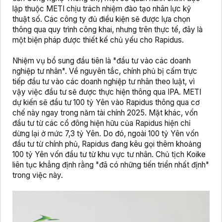
lập thuộc METI chịu trách nhiệm đào tạo nhân lực kỹ
thuật số. Các công ty đủ điều kiện sẽ được lựa chọn
thông qua quy trình công khai, nhưng trên thực tế, đây là
một biện pháp được thiết kế chủ yếu cho Rapidus.
Nhiệm vụ bổ sung đầu tiên là "đầu tư vào các doanh
nghiệp tư nhân". Về nguyên tắc, chính phủ bị cấm trực
tiếp đầu tư vào các doanh nghiệp tư nhân theo luật, vì
vậy việc đầu tư sẽ được thực hiện thông qua IPA. METI
dự kiến sẽ đầu tư 100 tỷ Yên vào Rapidus thông qua cơ
chế này ngay trong năm tài chính 2025. Mặt khác, vốn
đầu tư từ các cổ đông hiện hữu của Rapidus hiện chỉ
dừng lại ở mức 7,3 tỷ Yên. Do đó, ngoài 100 tỷ Yên vốn
đầu tư từ chính phủ, Rapidus đang kêu gọi thêm khoảng
100 tỷ Yên vốn đầu tư từ khu vực tư nhân. Chủ tịch Koike
liên tục khẳng định rằng "đã có những tiến triển nhất định"
trong việc này.