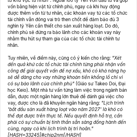
từ khu vực tư nhân".
Ngoài 100 tỷ Yên vốn đầu tư và góp
vốn bằng hiện vật từ chính phủ, ngay cả khi huy động
được thêm vốn từ tư nhân, các khoản vay từ các tổ chức
tài chính vẫn đóng vai trò then chốt để đảm bảo đủ 3
nghìn tỷ Yên cần thiết cho sản xuất hàng loạt. Do đó,
chính phủ sẽ đứng ra bảo lãnh cho các khoản vay này
nhằm thu hút sự tham gia của các tổ chức tài chính tư
nhân.
Tuy nhiên, về điểm này, cũng có ý kiến cho rằng:
"Xét
đến quá khứ các tổ chức tài chính từng phải nhận vốn
công để giải quyết vấn đề nợ xấu, khó có khả năng họ
sẽ dễ dàng cho vay những khoản tiền khổng lồ chỉ vì
có sự bảo lãnh của chính phủ"
(Giáo sư Takeo Doi, Đại
học Keio). Một nhà tư vấn từng làm việc trong ngành bán
dẫn, được một ngân hàng lớn thuê để đánh giá việc cho
vay, được cho là đã khuyên ngân hàng rằng:
"Lịch trình
'bắt đầu sản xuất hàng loạt vào năm 2027' là khó có
thể đạt được trên thực tế. Nếu quyết định hỗ trợ, cần
phải có sự chuẩn bị tinh thần sẵn sàng đồng hành đến
cùng, ngay cả khi lịch trình bị trì hoãn."
[HASH=33245]#chip2nm[/HASH]