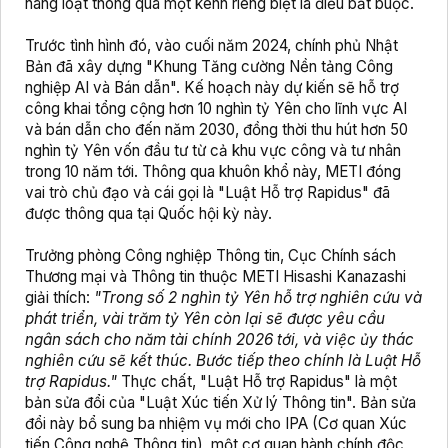
hàng loạt thông qua một kênh riêng biệt là điều bắt buộc.
Trước tình hình đó, vào cuối năm 2024, chính phủ Nhật
Bản đã xây dựng "Khung Tăng cường Nền tảng Công
nghiệp AI và Bán dẫn". Kế hoạch này dự kiến sẽ hỗ trợ
công khai tổng cộng hơn 10 nghìn tỷ Yên cho lĩnh vực AI
và bán dẫn cho đến năm 2030, đồng thời thu hút hơn 50
nghìn tỷ Yên vốn đầu tư từ cả khu vực công và tư nhân
trong 10 năm tới. Thông qua khuôn khổ này, METI đóng
vai trò chủ đạo và cái gọi là "Luật Hỗ trợ Rapidus" đã
được thông qua tại Quốc hội kỳ này.
Trưởng phòng Công nghiệp Thông tin, Cục Chính sách
Thương mại và Thông tin thuộc METI Hisashi Kanazashi
giải thích:
"Trong số 2 nghìn tỷ Yên hỗ trợ nghiên cứu và
phát triển, vài trăm tỷ Yên còn lại sẽ được yêu cầu
ngân sách cho năm tài chính 2026 tới, và việc ủy thác
nghiên cứu sẽ kết thúc. Bước tiếp theo chính là Luật Hỗ
trợ Rapidus."
Thực chất, "Luật Hỗ trợ Rapidus" là một
bản sửa đổi của "Luật Xúc tiến Xử lý Thông tin". Bản sửa
đổi này bổ sung ba nhiệm vụ mới cho IPA (Cơ quan Xúc
tiến Công nghệ Thông tin), một cơ quan hành chính độc