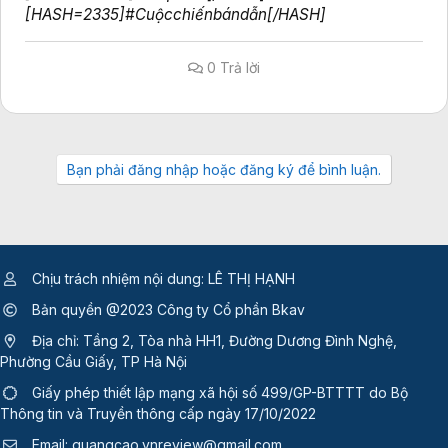
[HASH=2335]#Cuộcchiếnbándẫn[/HASH]
0 Trả lời
Bạn phải đăng nhập hoặc đăng ký để bình luận.
Chịu trách nhiệm nội dung: LÊ THỊ HẠNH
Bản quyền @2023 Công ty Cổ phần Bkav
Địa chỉ: Tầng 2, Tòa nhà HH1, Đường Dương Đình Nghệ,
Phường Cầu Giấy, TP Hà Nội
Giấy phép thiết lập mạng xã hội số 499/GP-BTTTT
do Bộ
Thông tin và Truyền thông cấp ngày 17/10/2022
Email:
quangcao.vnreview@gmail.com