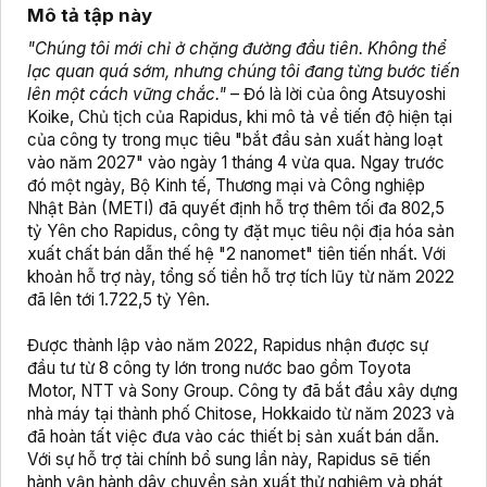
Mô tả tập này
"Chúng tôi mới chỉ ở chặng đường đầu tiên. Không thể
lạc quan quá sớm, nhưng chúng tôi đang từng bước tiến
lên một cách vững chắc."
– Đó là lời của ông Atsuyoshi
Koike, Chủ tịch của Rapidus, khi mô tả về tiến độ hiện tại
của công ty trong mục tiêu "bắt đầu sản xuất hàng loạt
vào năm 2027" vào ngày 1 tháng 4 vừa qua. Ngay trước
đó một ngày, Bộ Kinh tế, Thương mại và Công nghiệp
Nhật Bản (METI) đã quyết định hỗ trợ thêm tối đa 802,5
tỷ Yên cho Rapidus, công ty đặt mục tiêu nội địa hóa sản
xuất chất bán dẫn thế hệ "2 nanomet" tiên tiến nhất. Với
khoản hỗ trợ này, tổng số tiền hỗ trợ tích lũy từ năm 2022
đã lên tới 1.722,5 tỷ Yên.
Được thành lập vào năm 2022, Rapidus nhận được sự
đầu tư từ 8 công ty lớn trong nước bao gồm Toyota
Motor, NTT và Sony Group. Công ty đã bắt đầu xây dựng
nhà máy tại thành phố Chitose, Hokkaido từ năm 2023 và
đã hoàn tất việc đưa vào các thiết bị sản xuất bán dẫn.
Với sự hỗ trợ tài chính bổ sung lần này, Rapidus sẽ tiến
hành vận hành dây chuyền sản xuất thử nghiệm và phát