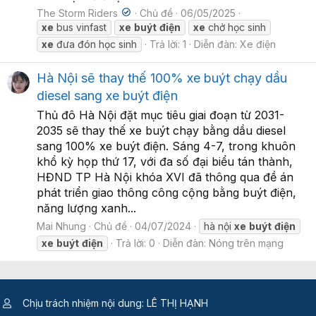
The Storm Riders
Chủ đề
06/05/2025
xe
bus vinfast
xe
buýt
điện
xe
chở học sinh
xe
đưa đón học sinh
Trả lời: 1
Diễn đàn:
Xe điện
Hà Nội sẽ thay thế 100% xe buýt chạy dầu
diesel sang xe buýt điện
Thủ đô Hà Nội đặt mục tiêu giai đoạn từ 2031-
2035 sẽ thay thế xe buýt chạy bằng dầu diesel
sang 100% xe buýt điện. Sáng 4-7, trong khuôn
khổ kỳ họp thứ 17, với đa số đại biểu tán thành,
HĐND TP Hà Nội khóa XVI đã thông qua đề án
phát triển giao thông công cộng bằng buýt điện,
năng lượng xanh...
Mai Nhung
Chủ đề
04/07/2024
hà nội
xe
buýt
điện
xe
buýt
điện
Trả lời: 0
Diễn đàn:
Nóng trên mạng
Chịu trách nhiệm nội dung: LÊ THỊ HẠNH