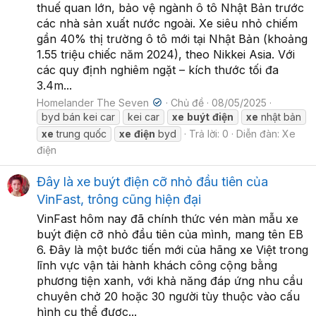
thuế quan lớn, bảo vệ ngành ô tô Nhật Bản trước
các nhà sản xuất nước ngoài. Xe siêu nhỏ chiếm
gần 40% thị trường ô tô mới tại Nhật Bản (khoảng
1.55 triệu chiếc năm 2024), theo Nikkei Asia. Với
các quy định nghiêm ngặt – kích thước tối đa
3.4m...
Homelander The Seven
Chủ đề
08/05/2025
byd bán kei car
kei car
xe
buýt
điện
xe
nhật bản
xe
trung quốc
xe
điện
byd
Trả lời: 0
Diễn đàn:
Xe
điện
Đây là xe buýt điện cỡ nhỏ đầu tiên của
VinFast, trông cũng hiện đại
VinFast hôm nay đã chính thức vén màn mẫu xe
buýt điện cỡ nhỏ đầu tiên của mình, mang tên EB
6. Đây là một bước tiến mới của hãng xe Việt trong
lĩnh vực vận tải hành khách công cộng bằng
phương tiện xanh, với khả năng đáp ứng nhu cầu
chuyên chở 20 hoặc 30 người tùy thuộc vào cấu
hình cụ thể được...