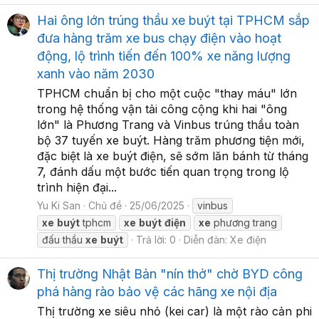
Hai ông lớn trúng thầu xe buýt tại TPHCM sắp
đưa hàng trăm xe bus chạy điện vào hoạt
động, lộ trình tiến đến 100% xe năng lượng
xanh vào năm 2030
TPHCM chuẩn bị cho một cuộc "thay máu" lớn
trong hệ thống vận tải công cộng khi hai "ông
lớn" là Phương Trang và Vinbus trúng thầu toàn
bộ 37 tuyến xe buýt. Hàng trăm phương tiện mới,
đặc biệt là xe buýt điện, sẽ sớm lăn bánh từ tháng
7, đánh dấu một bước tiến quan trọng trong lộ
trình hiện đại...
Yu Ki San
Chủ đề
25/06/2025
vinbus
xe
buýt
tphcm
xe
buýt
điện
xe
phương trang
đấu thầu
xe
buýt
Trả lời: 0
Diễn đàn:
Xe điện
Thị trường Nhật Bản "nín thở" chờ BYD công
phá hàng rào bảo vệ các hãng xe nội địa
Thị trường xe siêu nhỏ (kei car) là một rào cản phi