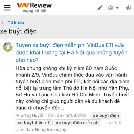
Từ khóa
xe buýt điện
Tuyến xe buýt điện miễn phí VinBus E11 vừa
được khai trương tại Hà Nội qua những tuyến
phố nào?
Hòa chung không khí kỷ niệm 80 năm Quốc
khánh 2/9, VinBus chính thức đưa vào vận hành
tuyến buýt điện miễn phí E11, kết nối các địa điểm
nổi bật tại trung tâm Thủ đô Hà Nội như Yên Phụ,
Bờ Hồ và Lăng Chủ tịch Hồ Chí Minh. Tuyến buýt
này không chỉ giúp người dân và du khách dễ
dàng di chuyển đến...
Phương Huyền
Chủ đề
18/08/2025
xe
buýt
điện
xe
buýt
điện
e11
xe
buýt
điện
miễn phí
Trả lời: 0
Diễn đàn:
Nóng trên mạng