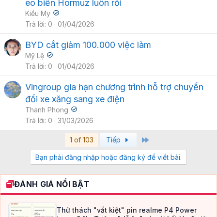
eo biển Hormuz luôn rồi
Kiều My
Trả lời
0
01/04/2026
BYD cắt giảm 100.000 việc làm
Mỹ Lệ
Trả lời
0
01/04/2026
Vingroup gia hạn chương trình hỗ trợ chuyển
đổi xe xăng sang xe điện
Thanh Phong
Trả lời
0
31/03/2026
Last
1 of 103
Tiếp
Bạn phải đăng nhập hoặc đăng ký để viết bài.
ĐÁNH GIÁ NỔI BẬT
Thử thách "vắt kiệt" pin realme P4 Power