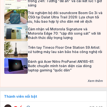
trong 24h: Tưởng "dễ ăn" và cái kết lúc 1 giờ
sáng
Trải nghiệm bộ đôi soundcore Boom Go 3i và
C50i tại Dalat Ultra Trail 2026: Lựa chọn tối
ưu, hầu bao hợp lý cho dân mê xê dịch
Cảm nhận về Motorola Signature và
Motorola Edge 70: “cặp đôi song sát” với lời
thách thức đầy trọng lượng
Trên tay Tineco Floor One Station S9 Artist:
cứ tưởng máy lau sàn bão hòa công nghệ rồi
Đánh giá Acer Nitro ProPanel AN16S-61:
Bước chuyển mình toàn diện của dòng
laptop gaming “quốc dân”
Xem thêm
Thành viên nổi bật