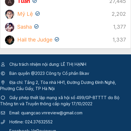
Tuấn
27,445
A
Mỹ Lệ
2,202
Sasha
1,377
Hail the Judge
1,337
Chịu trách nhiệm nội dung: LÊ THỊ HẠNH
Bản quyền @2023 Công ty Cổ phần Bkav
Địa chỉ: Tầng 2, Tòa nhà HH1, Đường Dương Đình Nghệ,
Phường Cầu Giấy, TP Hà Nội
Giấy phép thiết lập mạng xã hội số 499/GP-BTTTT
do Bộ
Thông tin và Truyền thông cấp ngày 17/10/2022
Email:
quangcao.vnreview@gmail.com
Hotline:
024.37632552
Facebook:
VnReview.vn