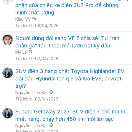
phận của chiếc xe điện SU7 Pro để chứng
minh chất lượng
Kiều My
Trả lời
0
06/04/2026
Người dùng đổi sang VF 7 chia sẻ: Từ “rén
chân ga” tới “thoải mái lượn bất kỳ đâu”
Mỹ Lệ
Trả lời
0
02/04/2026
SUV điện 3 hàng ghế: Toyota Highlander EV
đối đầu Hyundai Ioniq 9 và Kia EV9, ai vượt
trội?
Nguyễn Tiến Đạt
Trả lời
0
02/04/2026
Subaru Getaway 2027: SUV điện 7 chỗ mạnh
nhất hãng, chạy hơn 480 km mỗi lần sạc
Nguyễn Tiến Đạt
Trả lời
0
02/04/2026