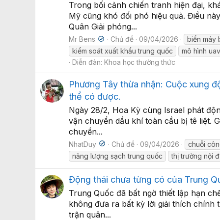
Trong bối cảnh chiến tranh hiện đại, kh
Mỹ cũng khó đối phó hiệu quả. Điều này 
Quân Giải phóng...
Mr Bens
Chủ đề
09/04/2026
biển máy 
kiểm soát xuất khẩu trung quốc
mô hình uav
Diễn đàn:
Khoa học thường thức
Phương Tây thừa nhận: Cuộc xung độ
thể có được.
Ngày 28/2, Hoa Kỳ cùng Israel phát độ
vận chuyển dầu khí toàn cầu bị tê liệt
chuyền...
NhatDuy
Chủ đề
09/04/2026
chuỗi côn
năng lượng sạch trung quốc
thị trường nội 
Động thái chưa từng có của Trung Q
Trung Quốc đã bất ngờ thiết lập hạn chế
không đưa ra bất kỳ lời giải thích chín
trận quân...