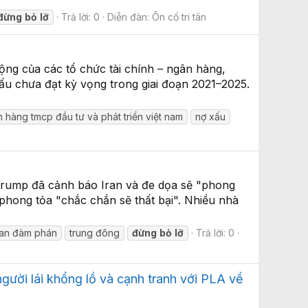
đừng
bỏ
lỡ
Trả lời: 0
Diễn đàn:
Ôn cố tri tân
ng của các tổ chức tài chính – ngân hàng,
 xấu chưa đạt kỳ vọng trong giai đoạn 2021–2025.
 hàng tmcp đầu tư và phát triển việt nam
nợ xấu
Trump đã cảnh báo Iran và đe dọa sẽ "phong
 phong tỏa "chắc chắn sẽ thất bại". Nhiều nhà
ran đàm phán
trung đông
đừng
bỏ
lỡ
Trả lời: 0
ười lái khổng lồ và cạnh tranh với PLA về