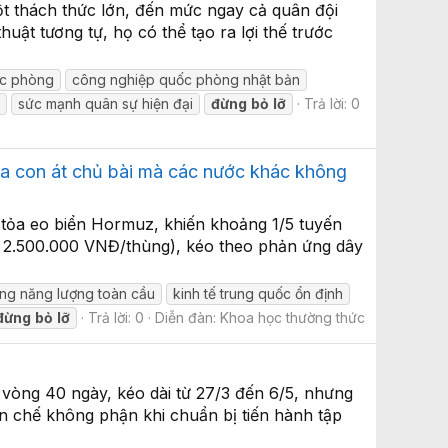
ột thách thức lớn, đến mức ngay cả quân đội
ật tương tự, họ có thể tạo ra lợi thế trước
ốc phòng
công nghiệp quốc phòng nhật bản
sức mạnh quân sự hiện đại
đừng
bỏ
lỡ
Trả lời: 0
a con át chủ bài mà các nước khác không
 tỏa eo biển Hormuz, khiến khoảng 1/5 tuyến
ng 2.500.000 VNĐ/thùng), kéo theo phản ứng dây
ng năng lượng toàn cầu
kinh tế trung quốc ổn định
đừng
bỏ
lỡ
Trả lời: 0
Diễn đàn:
Khoa học thường thức
 vòng 40 ngày, kéo dài từ 27/3 đến 6/5, nhưng
ạn chế không phận khi chuẩn bị tiến hành tập