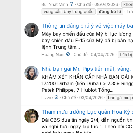
Bui Nhat Minh
Chủ đề
08/04/2026
khôn
vùng cấm bay trung quốc
đừng
bỏ
lỡ
Trả
Thông tin đáng chú ý về việc máy ba
Máy bay chiến đấu của Mỹ bị lực lượng đ
bay chiến đấu F-15 của Mỹ đã bị bắn hạ
lệnh Trung tâm...
Hoàng Nam
Chủ đề
04/04/2026
f-15 b
Nhà bạn gái Mr. Pips tiền mặt, vàng,
KHÁM XÉT KHẨN CẤP NHÀ BẠN GÁI MR.P
17.200 Dirham (tiền Dubai) > 2.359 Ri
Patek Philippe, 7 Hublot Tổng...
Lizzie
Chủ đề
03/04/2026
bạn gái mr. p
Tham mưu trưởng Lục quân Hoa Kỳ đã
Đài CBS đưa tin ngày 2/4, dẫn nguồn t
và nghỉ hưu ngay lập tức ". Theo đài