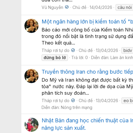
Vũ Nguyễn
Chủ đề
14/04/2026
câu nói
Một ngân hàng lớn bị kiểm toán tố "
Báo cáo mới công bố của Kiểm toán Nhà 
trong đó nổi bật là tình trạng sử dụng 
Theo kết quả...
Tháp rơi tự do
Chủ đề
13/04/2026
bidv
đừng
bỏ
lỡ
Trả lời: 0
Diễn đàn:
Làm ăn kin
Truyền thông Iran cho rằng bước tiế
Do Mỹ và Iran không đạt được bất kỳ t
tỏa" nước này. Đáp lại lời đe dọa của M
phân tích suy đoán...
Tháp rơi tự do
Chủ đề
13/04/2026
eo b
Diễn đàn:
Nóng trên mạng
Nhật Bản đang học chiến thuật của I
năng lực sản xuất.