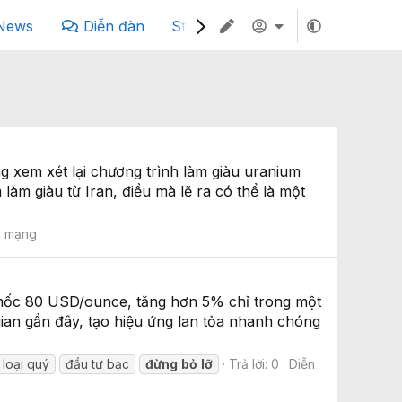
News
Diễn đàn
Story
Podcast
g xem xét lại chương trình làm giàu uranium
àm giàu từ Iran, điều mà lẽ ra có thể là một
n mạng
t mốc 80 USD/ounce, tăng hơn 5% chỉ trong một
gian gần đây, tạo hiệu ứng lan tỏa nhanh chóng
 loại quý
đầu tư bạc
đừng
bỏ
lỡ
Trả lời: 0
Diễn