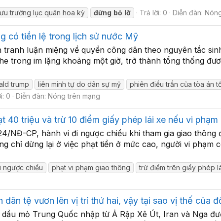
ưu trưởng lục quân hoa kỳ
đừng
bỏ
lỡ
Trả lời: 0
Diễn đàn:
Nóng
 có tiền lệ trong lịch sử nước Mỹ
 tranh luận miệng về quyền công dân theo nguyên tắc sinh
 trong im lặng khoảng một giờ, trở thành tổng thống đươ
ald trump
liên minh tự do dân sự mỹ
phiên điều trần của tòa án t
i: 0
Diễn đàn:
Nóng trên mạng
 40 triệu và trừ 10 điểm giấy phép lái xe nếu vi phạm 
4/NĐ-CP, hành vi đi ngược chiều khi tham gia giao thông đa
g chỉ dừng lại ở việc phạt tiền ở mức cao, người vi phạm c
đi ngược chiều
phạt vi phạm giao thông
trừ điểm trên giấy phép l
ân tệ vươn lên vị trí thứ hai, vậy tại sao vị thế của 
dầu mỏ Trung Quốc nhập từ Ả Rập Xê Út, Iran và Nga đượ