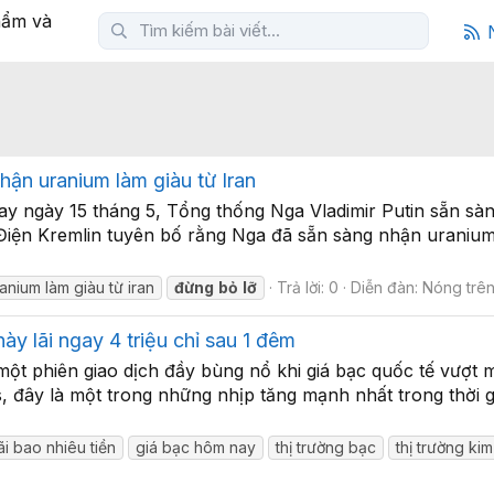
hận uranium làm giàu từ Iran
y ngày 15 tháng 5, Tổng thống Nga Vladimir Putin sẵn sàn
iện Kremlin tuyên bố rằng Nga đã sẵn sàng nhận uranium l
anium làm giàu từ iran
đừng
bỏ
lỡ
Trả lời: 0
Diễn đàn:
Nóng trê
ày lãi ngay 4 triệu chỉ sau 1 đêm
 một phiên giao dịch đầy bùng nổ khi giá bạc quốc tế vượ
, đây là một trong những nhịp tăng mạnh nhất trong thời 
ãi bao nhiêu tiền
giá bạc hôm nay
thị trường bạc
thị trường kim