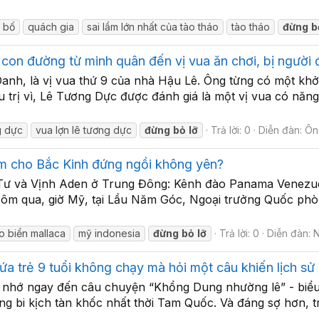
ữ bố
quách gia
sai lầm lớn nhất của tào tháo
tào tháo
đừng
b
 con đường từ minh quân đến vị vua ăn chơi, bị người đờ
anh, là vị vua thứ 9 của nhà Hậu Lê. Ông từng có một khởi
u trị vì, Lê Tương Dực được đánh giá là một vị vua có năng 
g dực
vua lợn lê tương dực
đừng
bỏ
lỡ
Trả lời: 0
Diễn đàn:
Ôn 
àm cho Bắc Kinh đứng ngồi không yên?
 Tư và Vịnh Aden ở Trung Đông: Kênh đào Panama Venezu
Hôm qua, giờ Mỹ, tại Lầu Năm Góc, Ngoại trưởng Quốc phò
o biển mallaca
mỹ indonesia
đừng
bỏ
lỡ
Trả lời: 0
Diễn đàn:
N
a trẻ 9 tuổi không chạy mà hỏi một câu khiến lịch s
nhớ ngay đến câu chuyện “Khổng Dung nhường lê” - biểu tư
hững bi kịch tàn khốc nhất thời Tam Quốc. Và đáng sợ hơn, 