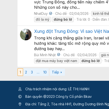
vực Trung Đông, đồng tiền này chiếm 4
Những con số này cho...
NhatDuy
Chủ đề
02/04/2026
kinh tế thế
đô la mỹ
đừng
bỏ
lỡ
Trả lời: 0
Diễn đàn:
Xung đột Trung Đông: Vì sao Việt N
Trong khi căng thẳng giữa Iran, Israel 
hướng khác: tăng tốc mở rộng quy mô v
đường bay hay...
Bùi Minh Nhật
Chủ đề
02/04/2026
giá 
đặt mua máy bay việt nam
đừng
bỏ
lỡ
Trả
1
2
3
…
10
Tiếp
Chịu trách nhiệm nội dung: LÊ THỊ HẠNH
Bản quyền @2023 Công ty Cổ phần Bkav
Địa chỉ: Tầng 2, Tòa nhà HH1, Đường Dương Đình Ng