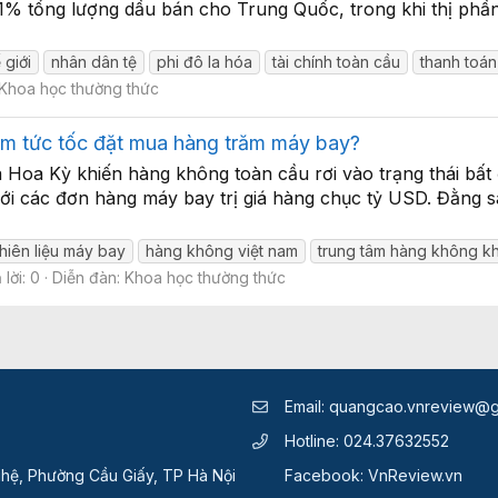
1% tổng lượng dầu bán cho Trung Quốc, trong khi thị phầ
 giới
nhân dân tệ
phi đô la hóa
tài chính toàn cầu
thanh toá
Khoa học thường thức
am tức tốc đặt mua hàng trăm máy bay?
và Hoa Kỳ khiến hàng không toàn cầu rơi vào trạng thái bất
ới các đơn hàng máy bay trị giá hàng chục tỷ USD. Đằng 
nhiên liệu máy bay
hàng không việt nam
trung tâm hàng không k
 lời: 0
Diễn đàn:
Khoa học thường thức
Email:
quangcao.vnreview@g
Hotline:
024.37632552
hệ, Phường Cầu Giấy, TP Hà Nội
Facebook:
VnReview.vn