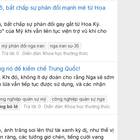
5, bất chấp sự phản đối mạnh mẽ từ Hoa
, bất chấp sự phản đối gay gắt từ Hoa Kỳ.
” của Mỹ khi vẫn liên tục viện trợ vũ khí cho
mỹ phản đối nga iran
nga iran su-35
Trả lời: 0
Diễn đàn:
Khoa học thường thức
ng nó để kiềm chế Trung Quốc!
g. Khi đó, không ít dự đoán cho rằng Nga sẽ sớm
 lửa vẫn tiếp tục được sử dụng, và các nhận
ông nghiệp quân sự mỹ
công nghiệp quân sự nga
ng
bỏ
lỡ
Trả lời: 0
Diễn đàn:
Khoa học thường thức
nh trăng soi lên thứ tái xanh kỳ dị, như thể vị
 ràng, các tướng giơ chén, tiếng cười vang