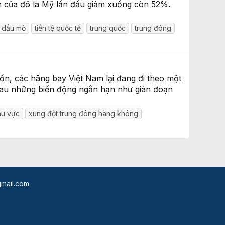
n của đô la Mỹ lần đầu giảm xuống còn 52%.
n dầu mỏ
tiền tệ quốc tế
trung quốc
trung đông
 ổn, các hãng bay Việt Nam lại đang đi theo một
sau những biến động ngắn hạn như gián đoạn
hu vực
xung đột trung đông hàng không
mail.com