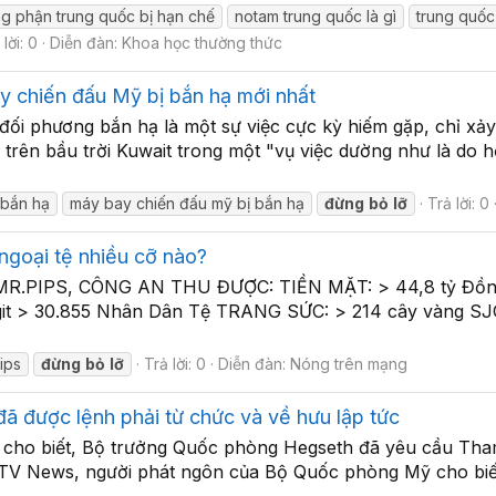
g phận trung quốc bị hạn chế
notam trung quốc là gì
trung quố
 lời: 0
Diễn đàn:
Khoa học thường thức
y chiến đấu Mỹ bị bắn hạ mới nhất
ối phương bắn hạ là một sự việc cực kỳ hiếm gặp, chỉ xảy 
 trên bầu trời Kuwait trong một "vụ việc dường như là do 
ị bắn hạ
máy bay chiến đấu mỹ bị bắn hạ
đừng
bỏ
lỡ
Trả lời: 0
 ngoại tệ nhiều cỡ nào?
IPS, CÔNG AN THU ĐƯỢC: TIỀN MẶT: > 44,8 tỷ Đồng tiề
nggit > 30.855 Nhân Dân Tệ TRANG SỨC: > 214 cây vàng SJC
ips
đừng
bỏ
lỡ
Trả lời: 0
Diễn đàn:
Nóng trên mạng
 được lệnh phải từ chức và về hưu lập tức
in cho biết, Bộ trưởng Quốc phòng Hegseth đã yêu cầu T
 CCTV News, người phát ngôn của Bộ Quốc phòng Mỹ cho b