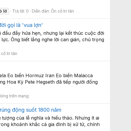
ỏ
lỡ
Trả lời: 0
Diễn đàn:
Ôn cố tri tân
i gọi là 'vua lợn'
 đầu đầy hứa hẹn, nhưng lại kết thúc cuộc đời
lực. Ông biết lắng nghe lời can gián, chú trọng
cố tri tân
ela Eo biển Hormuz Iran Eo biển Malacca
ng Hoa Kỳ Pete Hegseth đã tiếp người đồng
óng trên mạng
ử rúng động suốt 1800 năm
ợng của lễ nghĩa và hiếu thảo. Nhưng ít ai
trong khoảnh khắc cả gia đình bị xử tử, chính