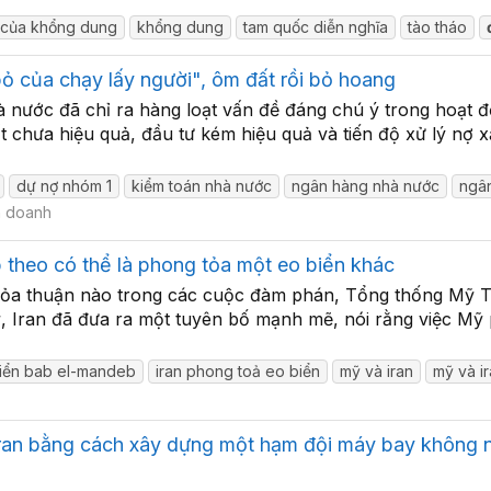
 của khổng dung
khổng dung
tam quốc diễn nghĩa
tào tháo
bỏ của chạy lấy người", ôm đất rồi bỏ hoang
nước đã chỉ ra hàng loạt vấn đề đáng chú ý trong hoạt độ
đất chưa hiệu quả, đầu tư kém hiệu quả và tiến độ xử lý nợ
dự nợ nhóm 1
kiểm toán nhà nước
ngân hàng nhà nước
ngân
h doanh
p theo có thể là phong tỏa một eo biển khác
hỏa thuận nào trong các cuộc đàm phán, Tổng thống Mỹ 
ỹ, Iran đã đưa ra một tuyên bố mạnh mẽ, nói rằng việc Mỹ
iển bab el-mandeb
iran phong toả eo biển
mỹ và iran
mỹ và i
ran bằng cách xây dựng một hạm đội máy bay không ng