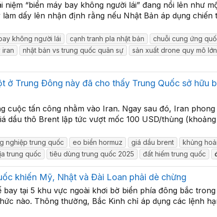
ái niệm “biển máy bay không người lái” đang nổi lên như m
làm dấy lên nhận định rằng nếu Nhật Bản áp dụng chiến thu
bay không người lái
cạnh tranh pla nhật bản
chuỗi cung ứng qu
 iran
nhật bản vs trung quốc quân sự
sản xuất drone quy mô lớn
t ở Trung Đông này đã cho thấy Trung Quốc sở hữu b
ng cuộc tấn công nhằm vào Iran. Ngay sau đó, Iran phong
. Giá dầu thô Brent lập tức vượt mốc 100 USD/thùng (khoả
g nghiệp trung quốc
eo biển hormuz
giá dầu brent
khủng hoả
địa trung quốc
tiêu dùng trung quốc 2025
đất hiếm trung quốc
uốc khiến Mỹ, Nhật và Đài Loan phải dè chừng
 bay tại 5 khu vực ngoài khơi bờ biển phía đông bắc trong
h thức nào. Thông thường, Bắc Kinh chỉ áp dụng các lệnh h