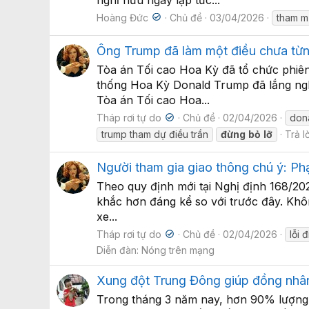
nghỉ hưu ngay lập tức...
Hoàng Đức
Chủ đề
03/04/2026
tham m
Ông Trump đã làm một điều chưa từng
Tòa án Tối cao Hoa Kỳ đã tổ chức phiên
thống Hoa Kỳ Donald Trump đã lắng nghe
Tòa án Tối cao Hoa...
Tháp rơi tự do
Chủ đề
02/04/2026
don
trump tham dự điều trần
đừng
bỏ
lỡ
Trả lờ
Người tham gia giao thông chú ý: Phạt
Theo quy định mới tại Nghị định 168/202
khắc hơn đáng kể so với trước đây. Khôn
xe...
Tháp rơi tự do
Chủ đề
02/04/2026
lỗi 
Diễn đàn:
Nóng trên mạng
Xung đột Trung Đông giúp đồng nhân d
Trong tháng 3 năm nay, hơn 90% lượng 