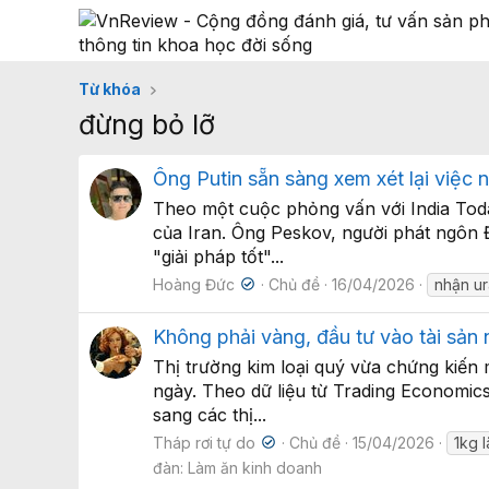
Từ khóa
đừng bỏ lỡ
Ông Putin sẵn sàng xem xét lại việc n
Theo một cuộc phỏng vấn với India Toda
của Iran. Ông Peskov, người phát ngôn Đ
"giải pháp tốt"...
Hoàng Đức
Chủ đề
16/04/2026
nhận ur
Không phải vàng, đầu tư vào tài sản n
Thị trường kim loại quý vừa chứng kiến
ngày. Theo dữ liệu từ Trading Economics
sang các thị...
Tháp rơi tự do
Chủ đề
15/04/2026
1kg l
đàn:
Làm ăn kinh doanh