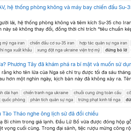
AV, hệ thống phòng không và máy bay chiến đấu Su-3
ười lái, hệ thống phòng không và tiêm kích Su-35 cho Iran
này sẽ không thay đổi, đồng thời chỉ trích “tiêu chuẩn kép
g mỹ nga iran
chiến đấu cơ su-35 iran
hợp tác quân sự nga iran
khí nga xuất khẩu
xung đột nga ukraine viện trợ mỹ
đừng
bỏ
lỡ
lửa? Phương Tây đã khám phá ra bí mật và muốn sử dụ
 rằng kho tên lửa của Nga sẽ chỉ trụ được tối đa sáu thán
sau hơn một nghìn ngày, kịch bản này đã không xảy ra. Tên
nh dài hạn
chiến tranh nga ukraine
chuỗi cung ứng toàn cầu
c
ất quốc phòng
phân tích quân sự nga
trừng phạt kinh tế nga
đừ
u Tào Tháo nghe ông lịch sử đã đổi chiều
ì chìm trong giá lạnh. Đầu Lữ Bố vừa được đóng hộp gỗ, á
t vọng cuối cùng. Trong đại sảnh, tiệc rượu mừng công rộn