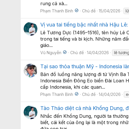
rung cả xà...
Phạm Thanh Bình
Chủ đề
15/04/2026
l
Vị vua tai tiếng bậc nhất nhà Hậu Lê:
Lê Tương Dực (1495–1516), tên húy Lê O
trong tai tiếng và bi kịch. Những năm đầ
giáo...
Vũ Nguyễn
Chủ đề
14/04/2026
lê tươn
Tại sao thỏa thuận Mỹ - Indonesia l
Bản đồ luồng năng lượng đi từ Vịnh Ba
Indonesia Biển Đông Eo biển Đài Loan 
cấp Indonesia, khi các quan...
Phạm Thanh Bình
Chủ đề
14/04/2026
e
Tào Tháo diệt cả nhà Khổng Dung, đứ
Nhắc đến Khổng Dung, người ta thường 
biết, cái kết của ông lại là một trong n
đứa con trai...