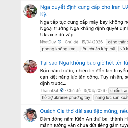
Nga quyết định cung cấp cho Iran U
Kỳ.
Nga tiếp tục cung cấp máy bay không ng
Ngoại trưởng Nga khẳng định quyết định 
Ukraine dù vấp...
NhatDuy
Chủ đề
15/04/2026
căng thẳn
phòng không iran
tiêu chuẩn kép mỹ
vũ 
Tại sao Nga không bao giờ hết tên 
Bốn năm trước, nhiều tin đồn lan truyền
cạn kiệt năng lực tấn công. Tuy nhiên, 
định trước...
ThanhDat
Chủ đề
15/04/2026
chiến tra
hỗ trợ ukraine phương tây
năng lực sản xu
Quách Gia thở dài sau tiệc mừng, nế
Đêm đông năm Kiến An thứ ba, thành Hạ B
mãnh tướng vẫn chưa dứt tiếng gầm tuyệ