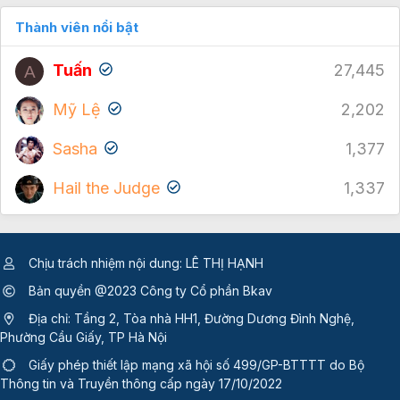
Thành viên nổi bật
Tuấn
27,445
A
Mỹ Lệ
2,202
Sasha
1,377
Hail the Judge
1,337
Chịu trách nhiệm nội dung: LÊ THỊ HẠNH
Bản quyền @2023 Công ty Cổ phần Bkav
Địa chỉ: Tầng 2, Tòa nhà HH1, Đường Dương Đình Nghệ,
Phường Cầu Giấy, TP Hà Nội
Giấy phép thiết lập mạng xã hội số 499/GP-BTTTT
do Bộ
Thông tin và Truyền thông cấp ngày 17/10/2022