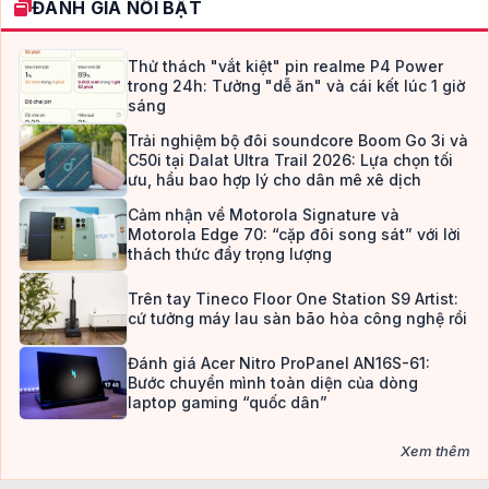
ĐÁNH GIÁ NỔI BẬT
Thử thách "vắt kiệt" pin realme P4 Power
trong 24h: Tưởng "dễ ăn" và cái kết lúc 1 giờ
sáng
Trải nghiệm bộ đôi soundcore Boom Go 3i và
C50i tại Dalat Ultra Trail 2026: Lựa chọn tối
ưu, hầu bao hợp lý cho dân mê xê dịch
Cảm nhận về Motorola Signature và
Motorola Edge 70: “cặp đôi song sát” với lời
thách thức đầy trọng lượng
Trên tay Tineco Floor One Station S9 Artist:
cứ tưởng máy lau sàn bão hòa công nghệ rồi
Đánh giá Acer Nitro ProPanel AN16S-61:
Bước chuyển mình toàn diện của dòng
laptop gaming “quốc dân”
Xem thêm