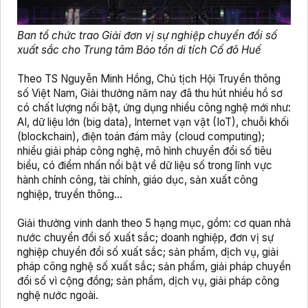
Ban tổ chức trao Giải đơn vị sự nghiệp chuyển đổi số
xuất sắc cho Trung tâm Bảo tồn di tích Cố đô Huế
Theo TS Nguyễn Minh Hồng, Chủ tịch Hội Truyền thông
số Việt Nam, Giải thưởng năm nay đã thu hút nhiều hồ sơ
có chất lượng nổi bật, ứng dụng nhiều công nghệ mới như:
AI, dữ liệu lớn (big data), Internet vạn vật (IoT), chuỗi khối
(blockchain), điện toán đám mây (cloud computing);
nhiều giải pháp công nghệ, mô hình chuyển đổi số tiêu
biểu, có điểm nhấn nổi bật về dữ liệu số trong lĩnh vực
hành chính công, tài chính, giáo dục, sản xuất công
nghiệp, truyền thông…
Giải thưởng vinh danh theo 5 hạng mục, gồm: cơ quan nhà
nước chuyển đổi số xuất sắc; doanh nghiệp, đơn vị sự
nghiệp chuyển đổi số xuất sắc; sản phẩm, dịch vụ, giải
pháp công nghệ số xuất sắc; sản phẩm, giải pháp chuyển
đổi số vì cộng đồng; sản phẩm, dịch vụ, giải pháp công
nghệ nước ngoài.