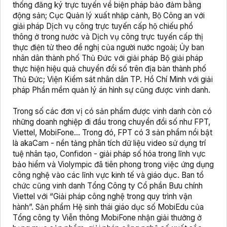
thống đăng ký trực tuyến về biện pháp bảo đảm bằng
động sản; Cục Quản lý xuất nhập cảnh, Bộ Công an với
giải pháp Dịch vụ công trực tuyến cấp hộ chiếu phổ
thông ở trong nước và Dịch vụ công trực tuyến cấp thị
thực điện tử theo đề nghị của người nước ngoài; Ủy ban
nhân dân thành phố Thủ Đức với giải pháp Bộ giải pháp
thực hiện hiệu quả chuyển đổi số trên địa bàn thành phố
Thủ Đức; Viện Kiểm sát nhân dân TP. Hồ Chí Minh với giải
pháp Phần mềm quản lý án hình sự cũng được vinh danh.
Trong số các đơn vị có sản phẩm được vinh danh còn có
những doanh nghiệp đi đầu trong chuyển đổi số như FPT,
Viettel, MobiFone... Trong đó, FPT có 3 sản phẩm nổi bật
là akaCam - nền tảng phân tích dữ liệu video sử dụng trí
tuệ nhân tạo, Confidon - giải pháp số hóa trong lĩnh vực
bảo hiểm và Violympic đã tiên phong trong việc ứng dụng
công nghệ vào các lĩnh vực kinh tế và giáo dục. Ban tổ
chức cũng vinh danh Tổng Công ty Cổ phần Bưu chính
Viettel với “Giải pháp công nghệ trong quy trình vận
hành”. Sản phẩm Hệ sinh thái giáo dục số MobiEdu của
Tổng công ty Viễn thông MobiFone nhận giải thưởng ở