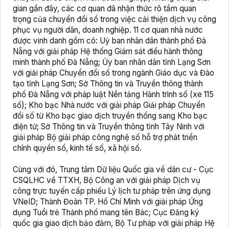
gian gần đây, các cơ quan đã nhận thức rõ tầm quan
trọng của chuyển đổi số trong việc cải thiện dịch vụ công
phục vụ người dân, doanh nghiệp. 11 cơ quan nhà nước
được vinh danh gồm có: Uỷ ban nhân dân thành phố Đà
Nẵng với giải pháp Hệ thống Giám sát điều hành thông
minh thành phố Đà Nẵng; Ủy ban nhân dân tỉnh Lạng Sơn
với giải pháp Chuyển đổi số trong ngành Giáo dục và Đào
tạo tỉnh Lạng Sơn; Sở Thông tin và Truyền thông thành
phố Đà Nẵng với pháp luật Nền tảng Hành trình số (xe 115
số); Kho bạc Nhà nước với giải pháp Giải pháp Chuyển
đổi số từ Kho bạc giao dịch truyền thống sang Kho bạc
điện tử; Sở Thông tin và Truyền thông tỉnh Tây Ninh với
giải pháp Bộ giải pháp công nghệ số hỗ trợ phát triển
chính quyền số, kinh tế số, xã hội số.
Cùng với đó, Trung tâm Dữ liệu Quốc gia về dân cư - Cục
CSQLHC về TTXH, Bộ Công an với giải pháp Dịch vụ
công trực tuyến cấp phiếu Lý lịch tư pháp trên ứng dụng
VNeID; Thành Đoàn TP. Hồ Chí Minh với giải pháp Ứng
dụng Tuổi trẻ Thành phố mang tên Bác; Cục Đăng ký
quốc gia giao dịch bảo đảm, Bộ Tư pháp với giải pháp Hệ