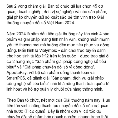
Sau 2 vòng chấm giải, Ban tổ chức đã lựa chọn 45 cơ
quan, doanh nghiệp, đơn vị sự nghiệp và các sản phẩm,
giải pháp chuyển đổi số xuất sắc để tôn vinh trao Giải
thưởng chuyển đổi số Việt Nam 2024.
Năm 2024 là năm đầu tiên giải thưởng này tôn vinh 4 sản
phẩm và giải pháp mang tính nhân văn, không nhấn mạnh
yếu tố thương mại mà hướng đến mục tiêu phục vụ cộng
đồng. Điển hình là Violympic - sân chơi trực tuyến dành
cho học sinh từ lớp 1-12 trên toàn quốc - được trao giải ở
cả 2 hạng mục “Sản phẩm giải pháp công nghệ số tiêu
biểu” và “Giải pháp chuyển đổi số vì cộng đồng”.
AppotaPay, với bộ sản phẩm cổng thanh toán và
SmartPOS, đã giành giải “Sản phẩm, dịch vụ giải pháp
công nghệ số tiêu biểu” nhờ khả năng thanh toán quốc tế
linh hoạt và hỗ trợ quản lý chuỗi cửa hàng thông minh.
Theo Ban tổ chức, nét mới của Giải thưởng năm nay là ưu
tiên tôn vinh những thành tựu chuyển đổi số của cơ quan
nhà nước (11 cơ quan). Đây là nhóm đơn vị có tốc độ
chuyển đổi số chậm hơn doanh nghiệp, nhưng trong thời