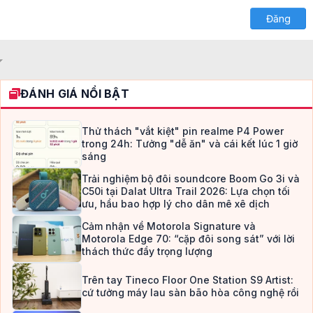
Georgia
26
Đăng
Tahoma
Times New Roman
Trebuchet MS
Verdana
ĐÁNH GIÁ NỔI BẬT
Thử thách "vắt kiệt" pin realme P4 Power
trong 24h: Tưởng "dễ ăn" và cái kết lúc 1 giờ
sáng
Trải nghiệm bộ đôi soundcore Boom Go 3i và
C50i tại Dalat Ultra Trail 2026: Lựa chọn tối
ưu, hầu bao hợp lý cho dân mê xê dịch
Cảm nhận về Motorola Signature và
Motorola Edge 70: “cặp đôi song sát” với lời
thách thức đầy trọng lượng
Trên tay Tineco Floor One Station S9 Artist:
cứ tưởng máy lau sàn bão hòa công nghệ rồi