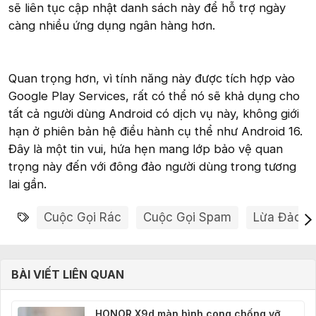
sẽ liên tục cập nhật danh sách này để hỗ trợ ngày
càng nhiều ứng dụng ngân hàng hơn.
Quan trọng hơn, vì tính năng này được tích hợp vào
Google Play Services, rất có thể nó sẽ khả dụng cho
tất cả người dùng Android có dịch vụ này, không giới
hạn ở phiên bản hệ điều hành cụ thể như Android 16.
Đây là một tin vui, hứa hẹn mang lớp bảo vệ quan
trọng này đến với đông đảo người dùng trong tương
lai gần.
Từ khóa
Cuộc Gọi Rác
Cuộc Gọi Spam
Lừa Đảo C
BÀI VIẾT LIÊN QUAN
HONOR X9d màn hình cong chống vỡ