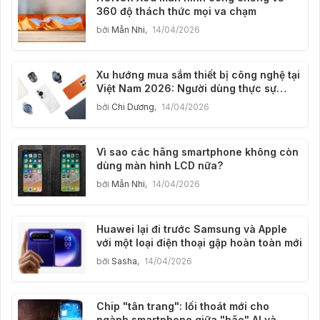
360 độ thách thức mọi va chạm
bởi
Mẫn Nhi
,
14/04/2026
Xu hướng mua sắm thiết bị công nghệ tại
Việt Nam 2026: Người dùng thực sự
quan tâm điều gì?
bởi
Chi Dương
,
14/04/2026
Vì sao các hãng smartphone không còn
dùng màn hình LCD nữa?
bởi
Mẫn Nhi
,
14/04/2026
Huawei lại đi trước Samsung và Apple
với một loại điện thoại gập hoàn toàn mới
bởi
Sasha
,
14/04/2026
Chip "tân trang": lối thoát mới cho
ngành smartphone giữa "bão" AI và