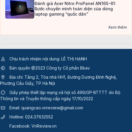
Đánh giá Acer Nitro ProPanel AN16S-61:
Bước chuyển mình toàn diện của dòng
laptop gaming “quốc dân”
Xem thêm
Chịu trách nhiệm nội dung: LÊ THỊ HẠNH
Bản quyền @2023 Công ty Cổ phần Bkav
Địa chỉ: Tầng 2, Tòa nhà HH1, Đường Dương Đình Nghệ,
Phường Cầu Giấy, TP Hà Nội
Giấy phép thiết lập mạng xã hội số 499/GP-BTTTT
do Bộ
Thông tin và Truyền thông cấp ngày 17/10/2022
Email:
quangcao.vnreview@gmail.com
Hotline:
024.37632552
Facebook:
VnReview.vn