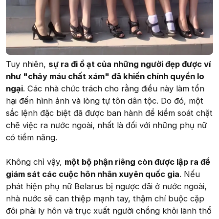
Tuy nhiên,
sự ra đi ồ ạt của những người đẹp được ví
như "chảy máu chất xám" đã khiến chính quyền lo
ngại
. Các nhà chức trách cho rằng điều này làm tổn
hại đến hình ảnh và lòng tự tôn dân tộc. Do đó, một
sắc lệnh đặc biệt đã được ban hành để kiểm soát chặt
chẽ việc ra nước ngoài, nhất là đối với những phụ nữ
có tiềm năng.
Không chỉ vậy,
một bộ phận riêng còn được lập ra để
giám sát các cuộc hôn nhân xuyên quốc gia
. Nếu
phát hiện phụ nữ Belarus bị ngược đãi ở nước ngoài,
nhà nước sẽ can thiệp mạnh tay, thậm chí buộc cặp
đôi phải ly hôn và trục xuất người chồng khỏi lãnh thổ