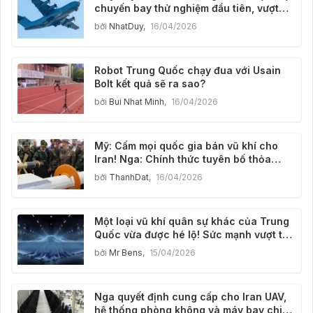
chuyến bay thử nghiệm đầu tiên, vượt
trội hơn C-130J, và "ông vua vận tải
bởi
NhatDuy
,
16/04/2026
hàng không" đã đổi chủ.
Robot Trung Quốc chạy đua với Usain
Bolt kết quả sẽ ra sao?
bởi
Bui Nhat Minh
,
16/04/2026
Mỹ: Cấm mọi quốc gia bán vũ khí cho
Iran! Nga: Chính thức tuyên bố thỏa
thuận bán vũ khí lớn cho Iran.
bởi
ThanhDat
,
16/04/2026
Một loại vũ khí quân sự khác của Trung
Quốc vừa được hé lộ! Sức mạnh vượt trội
so với máy bay B-2 của Mỹ; liệu lục địa
bởi
Mr Bens
,
15/04/2026
Mỹ có còn được còn an toàn?
Nga quyết định cung cấp cho Iran UAV,
hệ thống phòng không và máy bay chiến