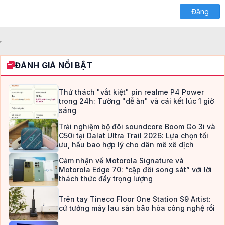
Georgia
26
Đăng
Tahoma
Times New Roman
Trebuchet MS
Verdana
ĐÁNH GIÁ NỔI BẬT
Thử thách "vắt kiệt" pin realme P4 Power
trong 24h: Tưởng "dễ ăn" và cái kết lúc 1 giờ
sáng
Trải nghiệm bộ đôi soundcore Boom Go 3i và
C50i tại Dalat Ultra Trail 2026: Lựa chọn tối
ưu, hầu bao hợp lý cho dân mê xê dịch
Cảm nhận về Motorola Signature và
Motorola Edge 70: “cặp đôi song sát” với lời
thách thức đầy trọng lượng
Trên tay Tineco Floor One Station S9 Artist:
cứ tưởng máy lau sàn bão hòa công nghệ rồi