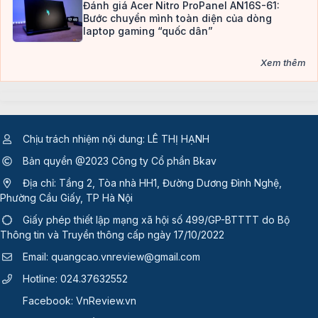
Đánh giá Acer Nitro ProPanel AN16S-61:
Bước chuyển mình toàn diện của dòng
laptop gaming “quốc dân”
Xem thêm
Chịu trách nhiệm nội dung: LÊ THỊ HẠNH
Bản quyền @2023 Công ty Cổ phần Bkav
Địa chỉ: Tầng 2, Tòa nhà HH1, Đường Dương Đình Nghệ,
Phường Cầu Giấy, TP Hà Nội
Giấy phép thiết lập mạng xã hội số 499/GP-BTTTT
do Bộ
Thông tin và Truyền thông cấp ngày 17/10/2022
Email:
quangcao.vnreview@gmail.com
Hotline:
024.37632552
Facebook:
VnReview.vn