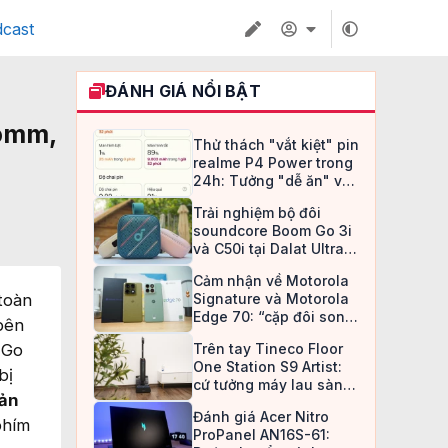
cast
ĐÁNH GIÁ NỔI BẬT
comm,
Thử thách "vắt kiệt" pin
realme P4 Power trong
24h: Tưởng "dễ ăn" và
cái kết lúc 1 giờ sáng
Trải nghiệm bộ đôi
soundcore Boom Go 3i
và C50i tại Dalat Ultra
Trail 2026: Lựa chọn tối
Cảm nhận về Motorola
ưu, hầu bao hợp lý cho
toàn
Signature và Motorola
dân mê xê dịch
Edge 70: “cặp đôi song
bên
sát” với lời thách thức
 Go
Trên tay Tineco Floor
đầy trọng lượng
One Station S9 Artist:
bị
cứ tưởng máy lau sàn
tản
bão hòa công nghệ rồi
Đánh giá Acer Nitro
phím
ProPanel AN16S-61: