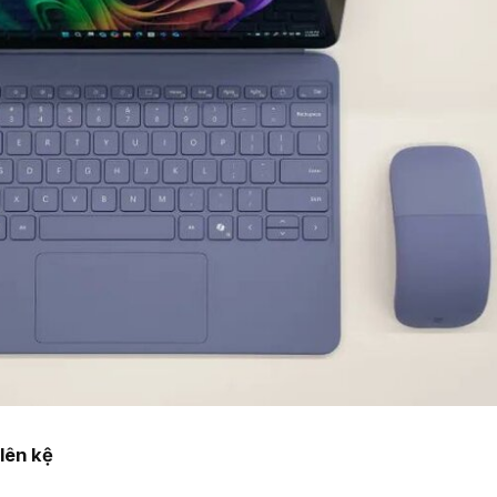
lên kệ