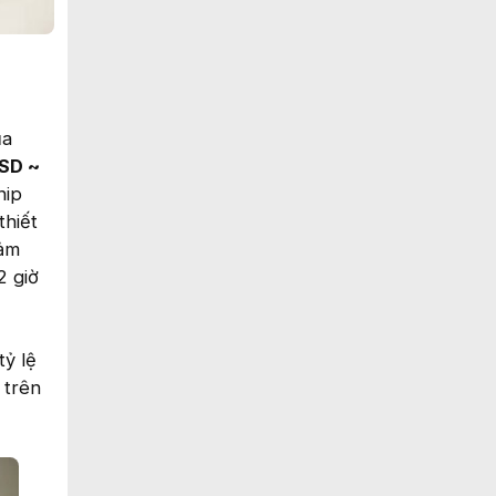
a
USD ~
hip
thiết
cảm
2 giờ
tỷ lệ
 trên