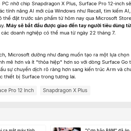
+ PC nhờ chip Snapdragon X Plus, Surface Pro 12-inch s
c tính năng AI mới của Windows như Recall, tìm kiếm AI,
có thể đặt trước sản phẩm từ hôm nay qua Microsoft Store
uy.
Máy sẽ bắt đầu được giao đến tay người tiêu dùng t
i các doanh nghiệp có thể mua từ ngày 22 tháng 7.
nch, Microsoft dường như đang muốn tạo ra một lựa chọn
h mẽ hơn và ít "thỏa hiệp" hơn so với dòng Surface Go 
dấu sự chuyển dịch rõ ràng hơn sang kiến trúc Arm và ch
 thiết bị Surface trong tương lai.
ace Pro 12 Inch
Snapdragon X Plus
 ra mắt máy tính
"Cơn bão RAM" đã ập