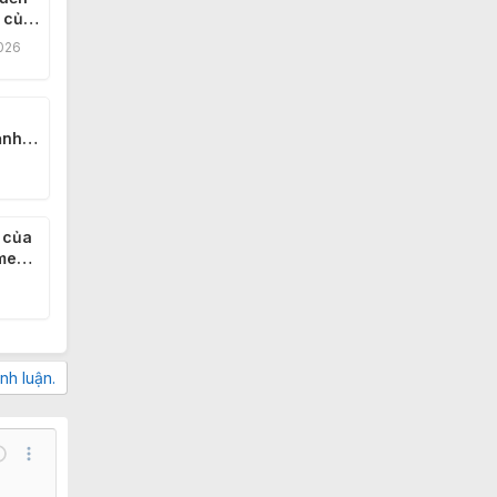
 của
026
ạnh
 của
me
nh luận.
ndo
Thêm tùy chọn…