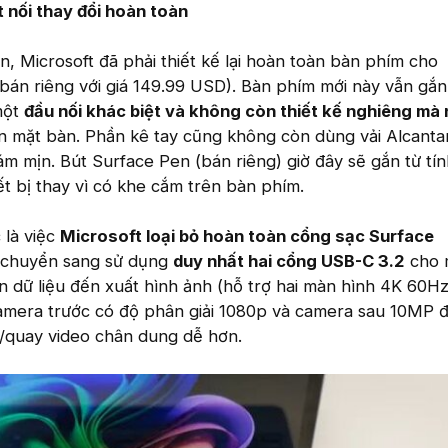
 nối thay đổi hoàn toàn
, Microsoft đã phải thiết kế lại hoàn toàn bàn phím cho
(bán riêng với giá 149.99 USD). Bàn phím mới này vẫn gắn
một
đầu nối khác biệt và không còn thiết kế nghiêng mà
n mặt bàn. Phần kê tay cũng không còn dùng vải Alcanta
m mịn. Bút Surface Pen (bán riêng) giờ đây sẽ gắn từ tín
ết bị thay vì có khe cắm trên bàn phím.
 là việc
Microsoft loại bỏ hoàn toàn cổng sạc Surface
 chuyển sang sử dụng
duy nhất hai cổng USB-C 3.2
cho 
ền dữ liệu đến xuất hình ảnh (hỗ trợ hai màn hình 4K 60H
Camera trước có độ phân giải 1080p và camera sau 10MP 
nh/quay video chân dung dễ hơn.