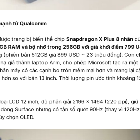
 mạnh từ Qualcomm
được trang bị biến thể chip
Snapdragon X Plus 8 nhân
củ
GB RAM và bộ nhớ trong 256GB với giá khởi điểm 799 
g
(phiên bản 512GB giá 899 USD ~ 23 triệu đồng). Con c
 hạ giá thành laptop Arm, cho phép Microsoft tạo ra một 
thân máy có các cạnh bo tròn mềm mại hơn và mang lại 
hơn so với bản 13 inch. Thời lượng pin ước tính khoảng 1
oại LCD 12 inch, độ phân giải 2196 x 1464 (220 ppi), giữ 
 dòng Surface nhưng có tần số quét 90Hz (thay vì 120Hz
tùy chọn OLED.