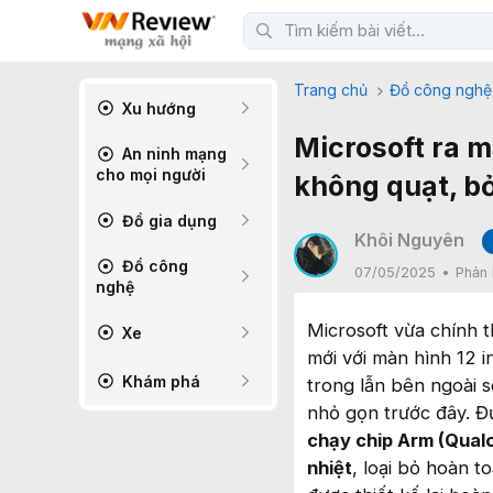
Trang chủ
Đồ công nghệ
Xu hướng
Microsoft ra m
An ninh mạng
cho mọi người
không quạt, b
Đồ gia dụng
Khôi Nguyên
Đồ công
07/05/2025
Phản 
nghệ
Microsoft vừa chính 
Xe
mới với màn hình 12 i
Khám phá
trong lẫn bên ngoài s
nhỏ gọn trước đây. Đ
chạy chip Arm (Qua
nhiệt
, loại bỏ hoàn 