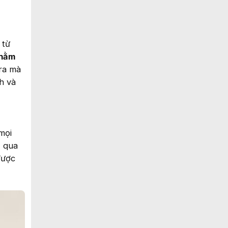
 từ
 nằm
ra mà
h và
mọi
z qua
được