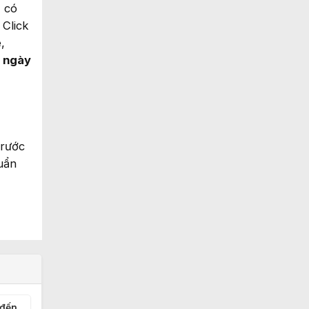
ẽ có
 Click
,
ừ ngày
trước
uẩn
 đến