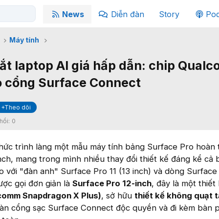
News
Diễn đàn
Story
Pod
Máy tính
ắt laptop AI giá hấp dẫn: chip Qual
ỏ cổng Surface Connect
+Theo dõi
hồi:
0
thức trình làng một mẫu máy tính bảng Surface Pro hoàn 
nch, mang trong mình nhiều thay đổi thiết kế đáng kể cả 
o với "đàn anh" Surface Pro 11 (13 inch) và dòng Surface
ược gọi đơn giản là
Surface Pro 12-inch
, đây là một thiết 
lcomm Snapdragon X Plus)
, sở hữu
thiết kế không quạt 
toàn cổng sạc Surface Connect độc quyền và đi kèm bàn 