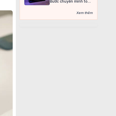
Bước chuyển mình toàn
diện của dòng laptop
gaming “quốc dân”
Xem thêm