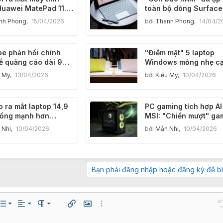
Huawei MatePad 11.5
toàn bộ dòng Surface
6) và tai nghe
Microsoft
nh Phong
,
15/04/2026
bởi
Thanh Phong
,
14/04/2
ds Pro 5 tại Việt
e phản hồi chính
"Điểm mặt" 5 laptop
ề quảng cáo dài 90
Windows mỏng nhẹ c
không thể nhấn bỏ
tranh trực tiếp với
u My
,
13/04/2026
bởi
Kiều My
,
10/04/2026
MacBook Neo
 ra mắt laptop 14,9
PC gaming tích hợp AI
đồng mạnh hơn
MSI: "Chiến mượt" ga
ok Neo
4K ở 240fps
 Nhi
,
10/04/2026
bởi
Mẫn Nhi
,
10/04/2026
Bạn phải đăng nhập hoặc đăng ký để bì
Căn trái
Normal
Danh sách có thứ tự
ùy chọn…
Danh sách
Căn lề
Paragraph format
Chèn liên kết
Chèn hình ảnh
Thêm tùy chọn…
U
Căn giữa
Danh sách không có thứ tự