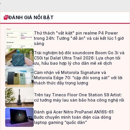
Trebuchet MS
Verdana
ĐÁNH GIÁ NỔI BẬT
Thử thách "vắt kiệt" pin realme P4 Power
trong 24h: Tưởng "dễ ăn" và cái kết lúc 1 giờ
sáng
Trải nghiệm bộ đôi soundcore Boom Go 3i và
C50i tại Dalat Ultra Trail 2026: Lựa chọn tối
ưu, hầu bao hợp lý cho dân mê xê dịch
Cảm nhận về Motorola Signature và
Motorola Edge 70: “cặp đôi song sát” với lời
thách thức đầy trọng lượng
Trên tay Tineco Floor One Station S9 Artist:
cứ tưởng máy lau sàn bão hòa công nghệ rồi
Đánh giá Acer Nitro ProPanel AN16S-61:
Bước chuyển mình toàn diện của dòng
laptop gaming “quốc dân”