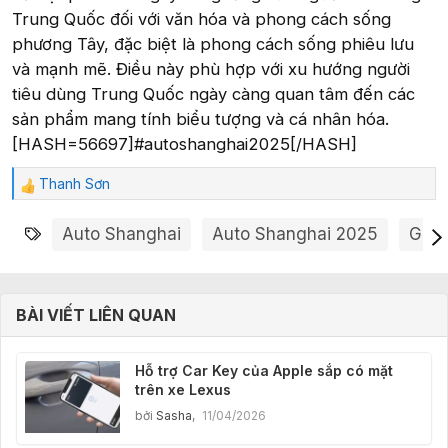
Trung Quốc đối với văn hóa và phong cách sống
phương Tây, đặc biệt là phong cách sống phiêu lưu
và mạnh mẽ. Điều này phù hợp với xu hướng người
tiêu dùng Trung Quốc ngày càng quan tâm đến các
sản phẩm mang tính biểu tượng và cá nhân hóa.
[HASH=56697]#autoshanghai2025[/HASH]
Thanh Sơn
R
e
Từ khóa
a
Auto Shanghai
Auto Shanghai 2025
Gian
c
t
i
o
BÀI VIẾT LIÊN QUAN
n
s
:
Hỗ trợ Car Key của Apple sắp có mặt
trên xe Lexus
bởi
Sasha
,
11/04/2026