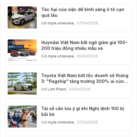
Tác hại của việc để bình xăng ô tô cạn
quá lâu
bởi
myle.vnreview
,
07/04/2026
Huyndai Việt Nam bất ngờ giảm giá 100-
200 triệu đồng nhiều mẫu xe
bởi
myle.vnreview
,
05/04/2026
Toyota Việt Nam bứt tốc doanh số tháng
3: "flagship" tăng trưởng 300% ai cũng
đoán được
bởi
Linh Pham
,
03/04/2026
Tài xế cần lưu ý gì khi Nghị định 100 bị
bãi bỏ
bởi
myle.vnreview
,
27/03/2026