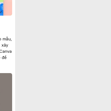
o mẫu,
 xây
 Canva
ế để