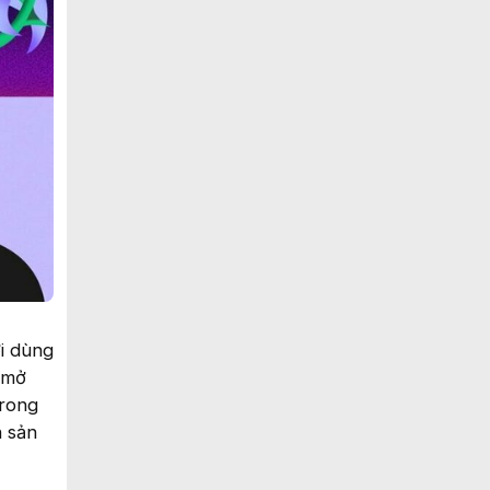
i dùng
ự mở
trong
n sản