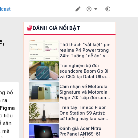
cast
ĐÁNH GIÁ NỔI BẬT
e,
Thử thách "vắt kiệt" pin
realme P4 Power trong
24h: Tưởng "dễ ăn" và
cái kết lúc 1 giờ sáng
Trải nghiệm bộ đôi
soundcore Boom Go 3i
và C50i tại Dalat Ultra
Trail 2026: Lựa chọn tối
Cảm nhận về Motorola
ưu, hầu bao hợp lý cho
ông bố
Signature và Motorola
dân mê xê dịch
Edge 70: “cặp đôi song
 ra
sát” với lời thách thức
 Figma
Trên tay Tineco Floor
đầy trọng lượng
One Station S9 Artist:
c tiêu
cứ tưởng máy lau sàn
ế sản
bão hòa công nghệ rồi
Đánh giá Acer Nitro
t mã
ProPanel AN16S-61: