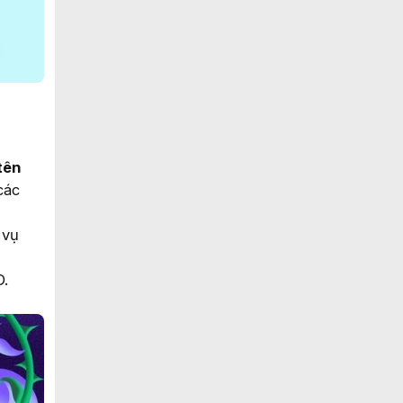
tên
các
 vụ
D.