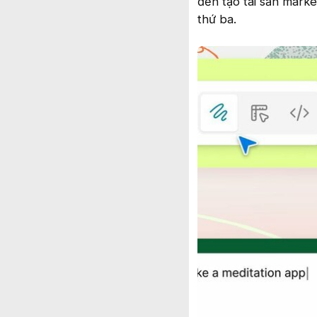
đến tạo tài sản mark
thứ ba.