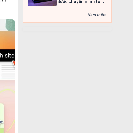
bên
Bước chuyển mình toàn
diện của dòng laptop
gaming “quốc dân”
Xem thêm