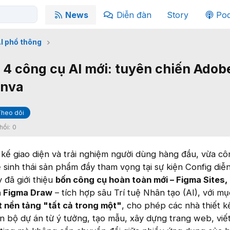
News
Diễn đàn
Story
Pod
I phổ thông
4 công cụ AI mới: tuyên chiến Adob
anva
heo dõi
hồi:
0
 kế giao diện và trải nghiệm người dùng hàng đầu, vừa c
sinh thái sản phẩm đầy tham vọng tại sự kiện Config diễn
 đã giới thiệu
bốn công cụ hoàn toàn mới – Figma Sites,
à Figma Draw
– tích hợp sâu Trí tuệ Nhân tạo (AI), với mụ
t nền tảng "tất cả trong một"
, cho phép các nhà thiết k
 bộ dự án từ ý tưởng, tạo mẫu, xây dựng trang web, viế