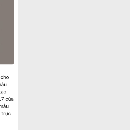
 cho
mẫu
tạo
.7 của
 mẫu
 trực