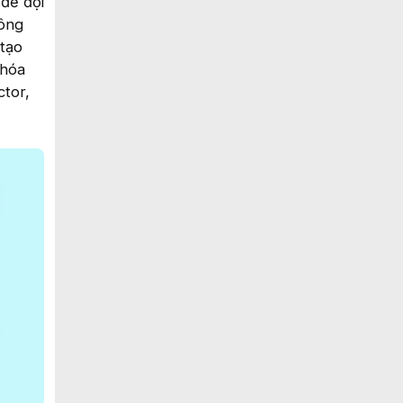
 để đội
Công
 tạo
 hóa
ctor,