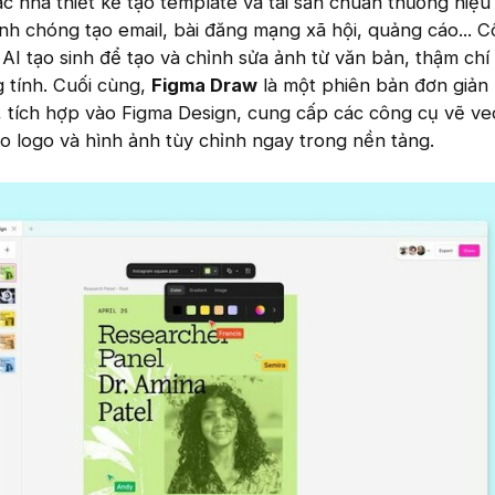
 nhà thiết kế tạo template và tài sản chuẩn thương hiệu
nh chóng tạo email, bài đăng mạng xã hội, quảng cáo... 
AI tạo sinh để tạo và chỉnh sửa ảnh từ văn bản, thậm chí
g tính. Cuối cùng,
Figma Draw
là một phiên bản đơn giản
, tích hợp vào Figma Design, cung cấp các công cụ vẽ ve
o logo và hình ảnh tùy chỉnh ngay trong nền tảng.