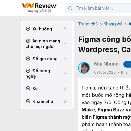
Trang chủ
Khám phá
A
Xu hướng
Figma công bố 
An ninh mạng
cho mọi người
Wordpress, C
Đồ gia dụng
Mai Nhung
+T
Đồ công
08/05/2025
Phản 
nghệ
Figma, nền tảng thiết
Xe
một bước mở rộng hệ 
Khám phá
vào ngày 7/5. Công ty
Make, Figma Buzz v
biến Figma thành mộ
phẩm hoàn thành toàn