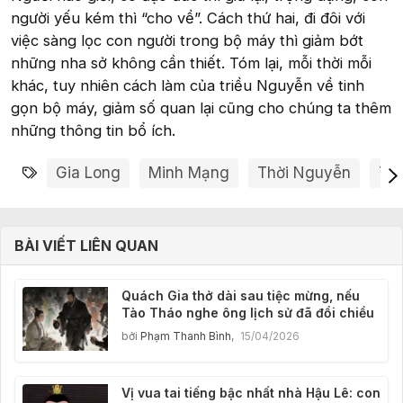
người yếu kém thì “cho về”. Cách thứ hai, đi đôi với
việc sàng lọc con người trong bộ máy thì giảm bớt
những nha sở không cần thiết. Tóm lại, mỗi thời mỗi
khác, tuy nhiên cách làm của triều Nguyễn về tinh
gọn bộ máy, giảm số quan lại cũng cho chúng ta thêm
những thông tin bổ ích.
Từ khóa
Gia Long
Minh Mạng
Thời Nguyễn
Tự
BÀI VIẾT LIÊN QUAN
Quách Gia thở dài sau tiệc mừng, nếu
Tào Tháo nghe ông lịch sử đã đổi chiều
bởi
Phạm Thanh Bình
,
15/04/2026
Vị vua tai tiếng bậc nhất nhà Hậu Lê: con