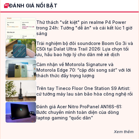
Verdana
ĐÁNH GIÁ NỔI BẬT
Thử thách "vắt kiệt" pin realme P4 Power
trong 24h: Tưởng "dễ ăn" và cái kết lúc 1 giờ
sáng
Trải nghiệm bộ đôi soundcore Boom Go 3i và
C50i tại Dalat Ultra Trail 2026: Lựa chọn tối
ưu, hầu bao hợp lý cho dân mê xê dịch
Cảm nhận về Motorola Signature và
Motorola Edge 70: “cặp đôi song sát” với lời
thách thức đầy trọng lượng
Trên tay Tineco Floor One Station S9 Artist:
cứ tưởng máy lau sàn bão hòa công nghệ rồi
Đánh giá Acer Nitro ProPanel AN16S-61:
Bước chuyển mình toàn diện của dòng
laptop gaming “quốc dân”
Xem thêm