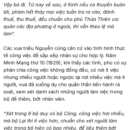
Vậy bỏ đi. Từ nay về sau, ở Kinh nếu có thuyền buôn
tới, phàm hết thảy mọi việc tuần tra ra vào, đánh
thuế, thu thuế, đều chuẩn cho phủ Thừa Thiên coi
quản các địa phương ở ngoài, thì vẫn theo lệ mà
làm”.
Các vua triều Nguyễn cũng căn cứ vào tình hình thực
tế công việc để sắp xếp nhân sự cho hợp lý. Năm
Minh Mạng thứ 10 (1829), khi thấy các tỉnh, phủ có sự
phân chia công việc không đồng đều, có nơi ít việc
nhưng nhiều người hoặc ngược lại nơi nhiều việc mà ít
người, vua đã xuống dụ cho quần thần tiến hành rà
soát, xem xét danh sách những người làm việc trong
bộ để thêm, bớt nhân viên.
“Xét trong 6 bộ duy có bộ Công, công việc hơi nhiều,
mà bộ Lại thì ít việc hơn, chuẩn cho xét người làm
việc trong bộ hiện có bao nhiêu, để liệu thêm bớt