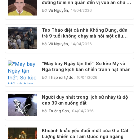
đường từ minh quân đến vị vua ăn chơi,
bị người đời gọi là 'vua lợn'
bởi
Vũ Nguyễn
,
14/04/2026
Tào Tháo diệt cả nhà Khổng Dung, đứa
trẻ 9 tuổi không chạy mà hỏi một câu
khiến lịch sử rúng động suốt 1800 năm
bởi
Vũ Nguyễn
,
14/04/2026
“Máy bay Ngày tận thế”: So kèo Mỹ và
Nga trong kịch bản chiến tranh hạt nhân
bởi
Tháp rơi tự do
,
10/04/2026
Người duy nhất trong lịch sử nhảy từ độ
cao 39km xuống đất
bởi
Trường Sơn
,
04/04/2026
Khoảnh khắc yếu đuối nhất của Gia Cát
Lượng khiến cả Tam Quốc ngỡ ngàng