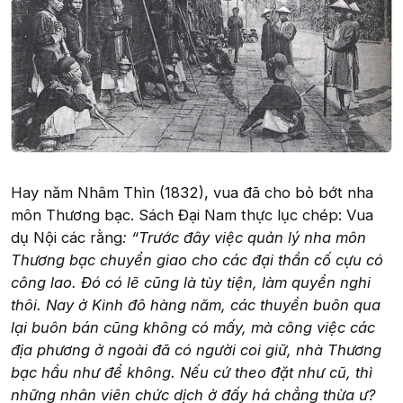
Hay năm Nhâm Thìn (1832), vua đã cho bỏ bớt nha
môn Thương bạc. Sách Đại Nam thực lục chép: Vua
dụ Nội các rằng
: “Trước đây việc quản lý nha môn
Thương bạc chuyển giao cho các đại thần cố cựu có
công lao. Đó có lẽ cũng là tùy tiện, làm quyền nghi
thôi. Nay ở Kinh đô hàng năm, các thuyền buôn qua
lại buôn bán cũng không có mấy, mà công việc các
địa phương ở ngoài đã có người coi giữ, nhà Thương
bạc hầu như để không. Nếu cứ theo đặt như cũ, thì
những nhân viên chức dịch ở đấy há chẳng thừa ư?