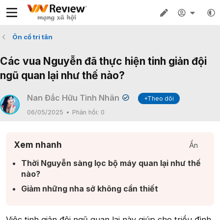
Ôn cố tri tân
Các vua Nguyễn đã thực hiện tinh giản đội
ngũ quan lại như thế nào?
Nan Đắc Hữu Tình Nhân
+Theo dõi
06/05/2025
Phản hồi:
0
Xem nhanh
Ẩn
Thời Nguyễn sàng lọc bộ máy quan lại như thế
nào?​
Giảm những nha sở không cần thiết​
Việc tinh giản đội ngũ quan lại này giúp cho triều đình