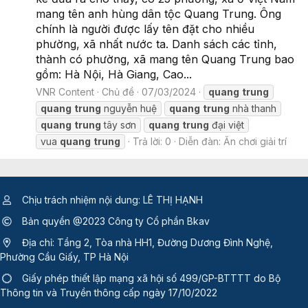
mang tên anh hùng dân tộc Quang Trung. Ông
chính là người được lấy tên đặt cho nhiều
phường, xã nhất nước ta. Danh sách các tỉnh,
thành có phường, xã mang tên Quang Trung bao
gồm: Hà Nội, Hà Giang, Cao...
VNR Content
Chủ đề
07/03/2024
quang
trung
quang
trung
nguyễn huệ
quang
trung
nhà thanh
quang
trung
tây sơn
quang
trung
đại việt
vua
quang
trung
Trả lời: 0
Diễn đàn:
Ăn chơi giải trí
Chịu trách nhiệm nội dung: LÊ THỊ HẠNH
Bản quyền @2023 Công ty Cổ phần Bkav
Địa chỉ: Tầng 2, Tòa nhà HH1, Đường Dương Đình Nghệ,
Phường Cầu Giấy, TP Hà Nội
Giấy phép thiết lập mạng xã hội số 499/GP-BTTTT
do Bộ
Thông tin và Truyền thông cấp ngày 17/10/2022