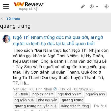
Từ khóa
quang trung
Ngô Thì Nhậm trúng độc mà qua đời, ai ngờ
người ra lệnh hạ độc lại là chỗ quen biết
Theo sách “Đại Nam thực lục”, Ngô Thì Nhậm còn
có tên gọi khác là Ngô Thời Nhiệm, tự Hy Doãn,
hiệu Đạt Hiên. Ông là danh sĩ, nhà văn đời hậu Lê
- Tây Sơn và là người có công lớn trong việc giúp
triều Tây Sơn đánh lui quân Thanh. Quê ông ở
làng Tả Thanh Oai (nay thuộc huyện Thanh Trì,
TP. Hà...
Nan Đắc Hữu Tình Nhân
Chủ đề
08/05/2025
lê - trịnh
ngô thì nhậm
ngô thời nhiệm
nguyễn ánh
nguyễn huệ
nhà nguyễn
quang
trung
quang
trung
nguyễn huệ
đặng trần thường
Trả lời: 0