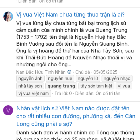
Diễn đàn:
Ôn cố tri tân
Vị vua Việt Nam chưa từng thua trận là ai?
Vị vua lừng lẫy chưa từng bất bại trong lịch sử
cầm quân của mình chính là vua Quang Trung
(1753 – 1792) tên thật là Nguyễn Huệ hay Bắc
Bình Vương sau đổi tên là Nguyễn Quang Bình.
Ông là vị hoàng đế thứ hai của Nhà Tây Sơn, sau
khi Thái Đức Hoàng đế Nguyễn Nhạc thoái vị và
nhường ngôi cho ông...
Nan Đắc Hữu Tình Nhân
Chủ đề
05/05/2025
nguyễn ánh
nguyễn huệ
nguyễn lữ
nguyễn nhạc
nhà tây sơn
quang
trung
tây sơn tam kiệt
vị vua
vị vua việt nam
Trả lời: 0
Diễn đàn:
Ôn cố tri tân
Nhân vật lịch sử Việt Nam nào được đặt tên
V
cho rất nhiều con đường, phường xã, đến Càn
Long cũng phải e sợ?
Danh sách đơn vị hành chính do Tổng cục thống
kê đưa ra cho thấy, có 25 phường, xã ở Việt Nam