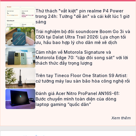
Thử thách "vắt kiệt" pin realme P4 Power
trong 24h: Tưởng "dễ ăn" và cái kết lúc 1 giờ
sáng
Trải nghiệm bộ đôi soundcore Boom Go 3i và
C50i tại Dalat Ultra Trail 2026: Lựa chọn tối
ưu, hầu bao hợp lý cho dân mê xê dịch
Cảm nhận về Motorola Signature và
Motorola Edge 70: “cặp đôi song sát” với lời
thách thức đầy trọng lượng
Trên tay Tineco Floor One Station S9 Artist:
cứ tưởng máy lau sàn bão hòa công nghệ rồi
Đánh giá Acer Nitro ProPanel AN16S-61:
Bước chuyển mình toàn diện của dòng
laptop gaming “quốc dân”
Xem thêm