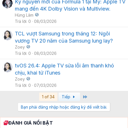
Kỷ nguyên mới của Formula 1 tại Mỹ: Apple TV
mang đến 4K Dolby Vision và Multiview.
Hùng Lâm
Trả lời
0
08/03/2026
TCL vượt Samsung trong tháng 12: Ngôi
vương TV 20 năm của Samsung lung lay?
Zoey
Trả lời
0
08/03/2026
tvOS 26.4: Apple TV sửa lỗi âm thanh khó
chịu, khai tử iTunes
Zoey
Trả lời
0
07/03/2026
Last
1 of 34
Tiếp
Bạn phải đăng nhập hoặc đăng ký để viết bài.
ĐÁNH GIÁ NỔI BẬT