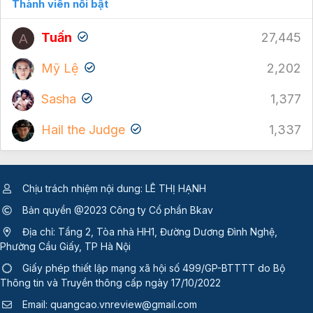
Thành viên nổi bật
Tuấn
27,445
A
Mỹ Lệ
2,202
Sasha
1,377
Hail the Judge
1,337
Chịu trách nhiệm nội dung: LÊ THỊ HẠNH
Bản quyền @2023 Công ty Cổ phần Bkav
Địa chỉ: Tầng 2, Tòa nhà HH1, Đường Dương Đình Nghệ,
Phường Cầu Giấy, TP Hà Nội
Giấy phép thiết lập mạng xã hội số 499/GP-BTTTT
do Bộ
Thông tin và Truyền thông cấp ngày 17/10/2022
Email:
quangcao.vnreview@gmail.com