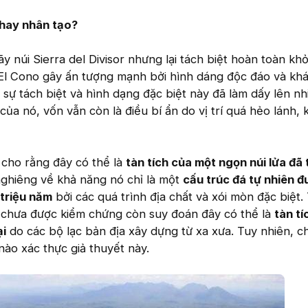
 hay nhân tạo?
 núi Sierra del Divisor nhưng lại tách biệt hoàn toàn khỏ
 El Cono gây ấn tượng mạnh bởi hình dáng độc đáo và kh
sự tách biệt và hình dạng đặc biệt này đã làm dấy lên nh
ủa nó, vốn vẫn còn là điều bí ẩn do vị trí quá hẻo lánh, 
cho rằng đây có thể là
tàn tích của một ngọn núi lửa đã 
 nghiêng về khả năng nó chỉ là một
cấu trúc đá tự nhiên 
triệu năm
bởi các quá trình địa chất và xói mòn đặc biệt
n chưa được kiểm chứng còn suy đoán đây có thể là
tàn tí
ại
do các bộ lạc bản địa xây dựng từ xa xưa. Tuy nhiên, c
ào xác thực giả thuyết này.