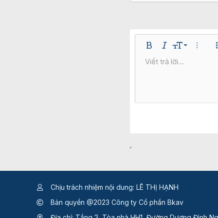
9
Bold
In nghiêng
Kích thước
Thêm t
Viết trả lời...
10
Arial
Nhúng thư viện
Màu chữ
Phông chữ
Gạch n
Gạ
12
Book
15
Cou
18
Geor
22
Tah
26
Time
Treb
Verd
Chịu trách nhiệm nội dung: LÊ THỊ HẠNH
Bản quyền @2023 Công ty Cổ phần Bkav
Địa chỉ: Tầng 2, Tòa nhà HH1, Đường Dương Đình Ng