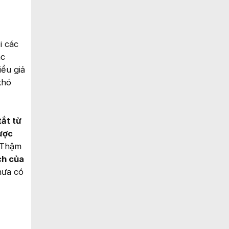
i các
ác
iều giả
khó
tắt từ
được
. Thậm
ch của
hưa có