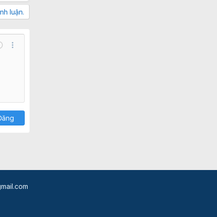
nh luận.
ndo
Thêm tùy chọn…
Lưu nháp
ạng
 BB code
ản thảo
Xóa bản thảo
Đăng
mail.com