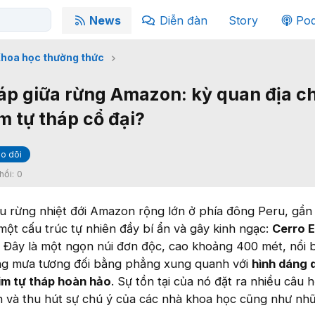
News
Diễn đàn
Story
Pod
hoa học thường thức
háp giữa rừng Amazon: kỳ quan địa c
im tự tháp cổ đại?
o dõi
hồi:
0
u rừng nhiệt đới Amazon rộng lớn ở phía đông Peru, gần
ại một cấu trúc tự nhiên đầy bí ẩn và gây kinh ngạc:
Cerro E
. Đây là một ngọn núi đơn độc, cao khoảng 400 mét, nổi 
ừng mưa tương đối bằng phẳng xung quanh với
hình dáng 
im tự tháp hoàn hảo
. Sự tồn tại của nó đặt ra nhiều câu h
 và thu hút sự chú ý của các nhà khoa học cũng như nh