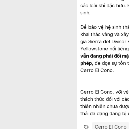
các loài khỉ đặc hữu
sinh.
Để bảo vệ hệ sinh thá
khai thác vàng và xâ
gia Sierra del Diviso
Yellowstone nổi tiến
vẫn đang phải đối mặ
phép
, đe dọa sự tồn 
Cerro El Cono.
Cerro El Cono, với vẻ
thách thức đối với cá
thiên nhiên chưa đượ
thái đa dạng đang bị 
Từ khóa
Cerro El Cono