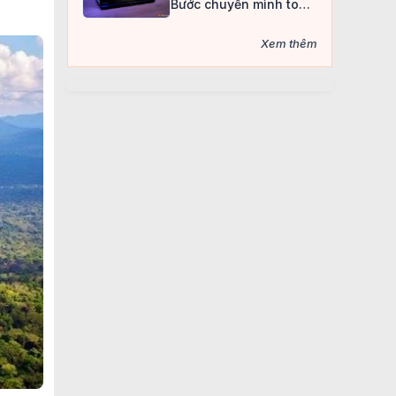
Bước chuyển mình toàn
diện của dòng laptop
gaming “quốc dân”
Xem thêm