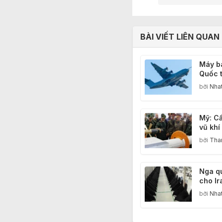
BÀI VIẾT LIÊN QUAN
Máy b
Quốc 
bay th
bởi
Nha
vượt t
"ông v
không"
Mỹ: C
vũ khí
thức t
bởi
Tha
bán vũ
Nga q
cho Ir
phòng
bởi
Nha
chiến 
sự phả
Hoa K