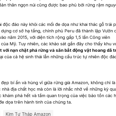
. Bản thân ngọn núi cũng được bao phủ bởi rừng rậm ngu
i độc đáo này khỏi các mối đe dọa như khai thác gỗ trái 
y dựng cơ sở hạ tầng, chính phủ Peru đã thành lập Vườn 
r vào năm 2015, với diện tích rộng gấp 1,5 lần Công viên
g của Mỹ. Tuy nhiên, các khảo sát gần đây cho thấy khu v
t với nạn chặt phá rừng và săn bắt động vật hoang dã tr
tại của cả hệ sinh thái lẫn những cấu trúc tự nhiên độc đ
 đẹp bí ẩn và hùng vĩ giữa rừng già Amazon, không chỉ là
c nhà địa chất học mà còn là lời nhắc nhở về những kỳ qu
c khám phá hết và tầm quan trọng của việc bảo tồn các h
đe dọa trên hành tinh của chúng ta.
Kim Tự Tháp Amazon