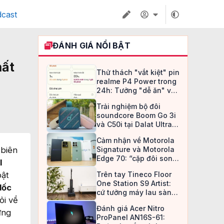
cast
ĐÁNH GIÁ NỔI BẬT
hất
Thử thách "vắt kiệt" pin
realme P4 Power trong
24h: Tưởng "dễ ăn" và
cái kết lúc 1 giờ sáng
Trải nghiệm bộ đôi
soundcore Boom Go 3i
và C50i tại Dalat Ultra
Trail 2026: Lựa chọn tối
Cảm nhận về Motorola
ưu, hầu bao hợp lý cho
 biên
Signature và Motorola
dân mê xê dịch
Edge 70: “cặp đôi song
l
sát” với lời thách thức
bật
Trên tay Tineco Floor
đầy trọng lượng
One Station S9 Artist:
dốc
cứ tưởng máy lau sàn
ỏi về
bão hòa công nghệ rồi
Đánh giá Acer Nitro
ững
ProPanel AN16S-61: