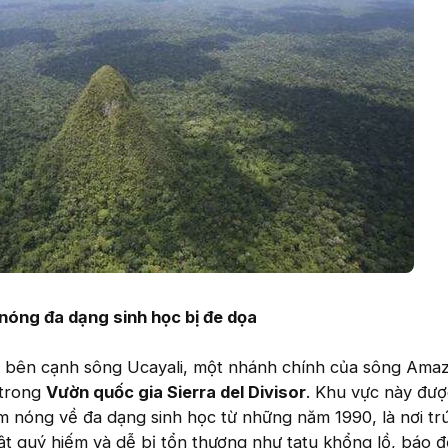
nóng đa dạng sinh học bị đe dọa
c bên cạnh sông Ucayali, một nhánh chính của sông Ama
 trong
Vườn quốc gia Sierra del Divisor
. Khu vực này đượ
m nóng về đa dạng sinh học từ những năm 1990, là nơi tr
vật quý hiếm và dễ bị tổn thương như tatu khổng lồ, báo 