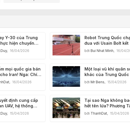
ay Y-30 của Trung
Robot Trung Quốc ch
thực hiện chuyến
đua với Usain Bolt kết
ử nghiệm đầu tiên,
sẽ ra sao?
tDuy
,
16/04/2026
bởi
Bui Nhat Minh
,
16/04/2
rội hơn C-130J, và
ua vận tải hàng
 đã đổi chủ.
ấm mọi quốc gia bán
Một loại vũ khí quân s
 cho Iran! Nga: Chính
khác của Trung Quốc
uyên bố thỏa thuận
được hé lộ! Sức mạnh
nhDat
,
16/04/2026
bởi
Mr Bens
,
15/04/2026
 khí lớn cho Iran.
trội so với máy bay B-
Mỹ; liệu lục địa Mỹ có
được còn an toàn?
uyết định cung cấp
Tại sao Nga không ba
an UAV, hệ thống
hết tên lửa? Phương T
 không và máy bay
khám phá ra bí mật và
tDuy
,
15/04/2026
bởi
ThanhDat
,
15/04/2026
đấu Su-35, bất chấp
muốn sử dụng nó để k
n đối mạnh mẽ từ
chế Trung Quốc!
ỳ.