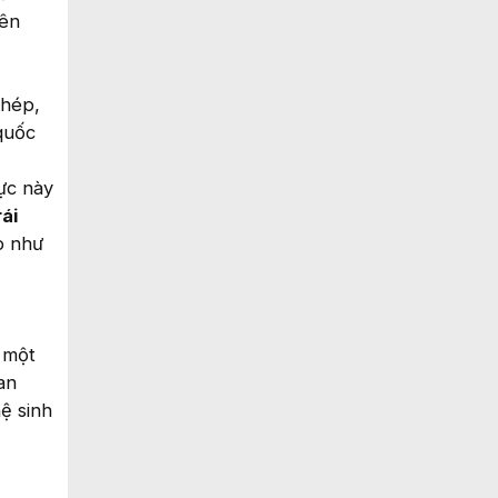
yên
phép,
quốc
ực này
ái
áo như
 một
an
ệ sinh