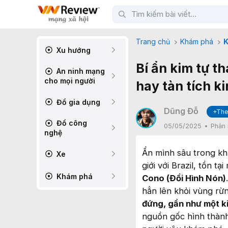
Trang chủ
Khám phá
K
Xu hướng
Bí ẩn kim tự t
An ninh mạng
cho mọi người
hay tàn tích k
Đồ gia dụng
Dũng Đỗ
+The
Đồ công
05/05/2025
Phản 
nghệ
Ẩn mình sâu trong kh
Xe
giới với Brazil, tồn t
Khám phá
Cono (Đồi Hình Nón)
hẳn lên khỏi vùng r
đứng, gần như một k
nguồn gốc hình thành