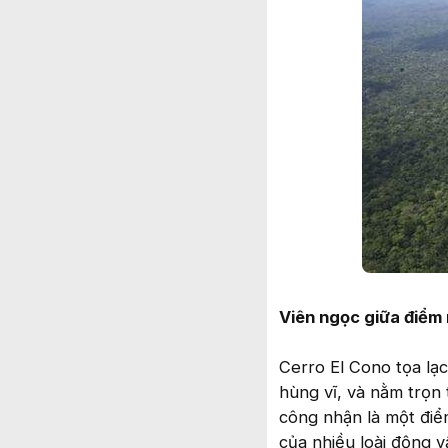
Viên ngọc giữa điểm 
Cerro El Cono tọa lạ
hùng vĩ, và nằm trọn
công nhận là một điể
của nhiều loài động 